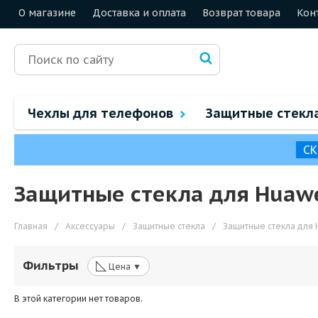
О магазине
Доставка и оплата
Возврат товара
Кон
Чехлы для телефонов
Защитные стекл
СК
Защитные стекла для Huawe
Главная
/
Аксессуары
/
Защитные стекла
/
Защитные стекла для 
◺
Фильтры
Цена ▼
В этой категории нет товаров.