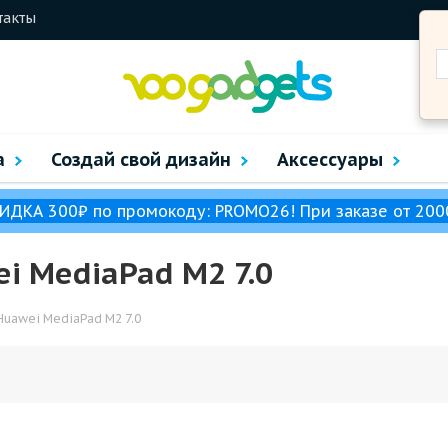
такты
а
Создай свой дизайн
Аксессуары
ИДКА 300₽ по промокоду: PROMO26! При заказе от 200
i MediaPad M2 7.0
Huawei MediaPad M2 7.0