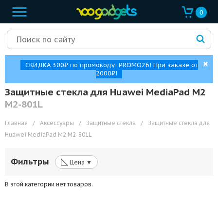
0
✖
СКИДКА 300₽ по промокоду: PROMO26! При заказе от
2000₽!
Защитные стекла для Huawei MediaPad M2
M2-801L
Главная
/
Аксессуары
/
Защитные стекла
/
Защитные стекла для
Huawei MediaPad M2
M2-801L
◺
Фильтры
Цена ▼
В этой категории нет товаров.