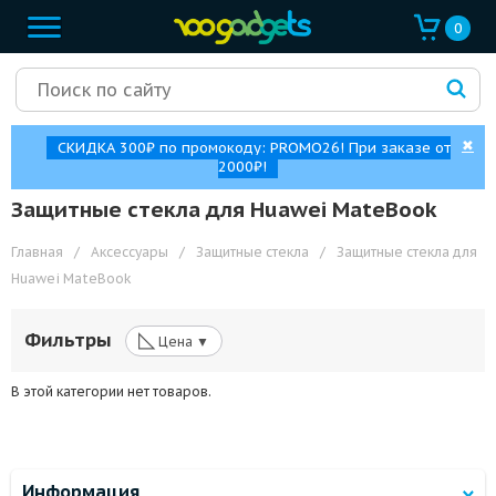
0
✖
СКИДКА 300₽ по промокоду: PROMO26! При заказе от
2000₽!
Защитные стекла для Huawei MateBook
Главная
/
Аксессуары
/
Защитные стекла
/
Защитные стекла для
Huawei MateBook
◺
Фильтры
Цена ▼
В этой категории нет товаров.
Информация