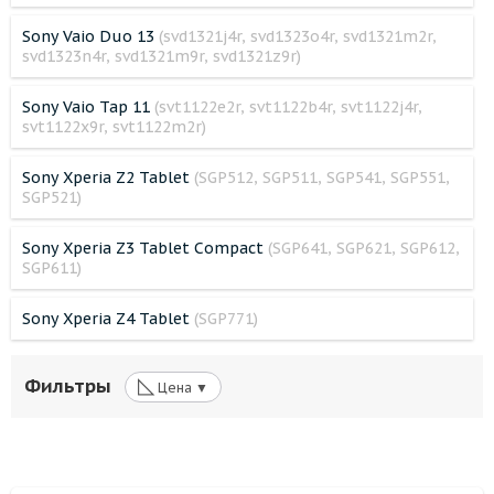
Sony Vaio Duo 13
(svd1321j4r, svd1323o4r, svd1321m2r,
svd1323n4r, svd1321m9r, svd1321z9r)
Sony Vaio Tap 11
(svt1122e2r, svt1122b4r, svt1122j4r,
svt1122x9r, svt1122m2r)
Sony Xperia Z2 Tablet
(SGP512, SGP511, SGP541, SGP551,
SGP521)
Sony Xperia Z3 Tablet Compact
(SGP641, SGP621, SGP612,
SGP611)
Sony Xperia Z4 Tablet
(SGP771)
◺
Фильтры
Цена ▼