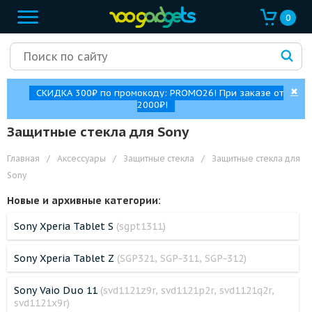
0
✖
СКИДКА 300₽ по промокоду: PROMO26! При заказе от
2000₽!
Защитные стекла для Sony
Главная
/
Аксессуары
/
Защитные стекла
/
Защитные стекла для
Sony
Новые и архивные категории:
Sony Xperia Tablet S
(sgpt1311)
Sony Xperia Tablet Z
(SGP321, SGP-311, SGP-312)
Sony Vaio Duo 11
(svd1121z9r, svd1121p2r, svd1121q2r,
svd1121x9r)