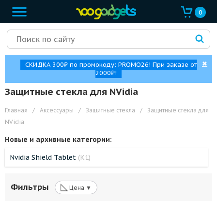
0
✖
СКИДКА 300₽ по промокоду: PROMO26! При заказе от
2000₽!
Защитные стекла для NVidia
Главная
/
Аксессуары
/
Защитные стекла
/
Защитные стекла для
NVidia
Новые и архивные категории:
Nvidia Shield Tablet
(K1)
◺
Фильтры
Цена ▼