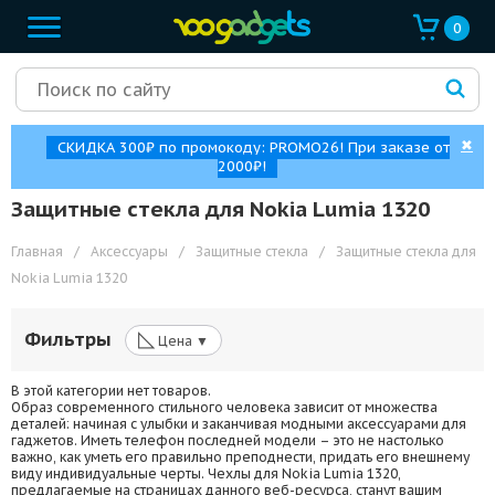
0
✖
СКИДКА 300₽ по промокоду: PROMO26! При заказе от
2000₽!
Защитные стекла для Nokia Lumia 1320
Главная
/
Аксессуары
/
Защитные стекла
/
Защитные стекла для
Nokia Lumia 1320
◺
Фильтры
Цена ▼
В этой категории нет товаров.
Образ современного стильного человека зависит от множества
деталей: начиная с улыбки и заканчивая модными аксессуарами для
гаджетов. Иметь телефон последней модели – это не настолько
важно, как уметь его правильно преподнести, придать его внешнему
виду индивидуальные черты. Чехлы для Nokia Lumia 1320,
предлагаемые на страницах данного веб-ресурса, станут вашим