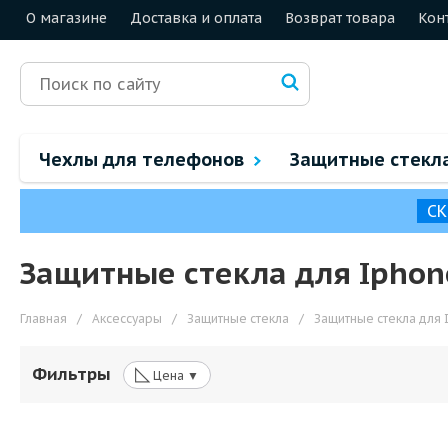
О магазине
Доставка и оплата
Возврат товара
Кон
Чехлы для телефонов
Защитные стекл
СК
Защитные стекла для Iphone
Главная
/
Аксессуары
/
Защитные стекла
/
Защитные стекла для 
◺
Фильтры
Цена ▼