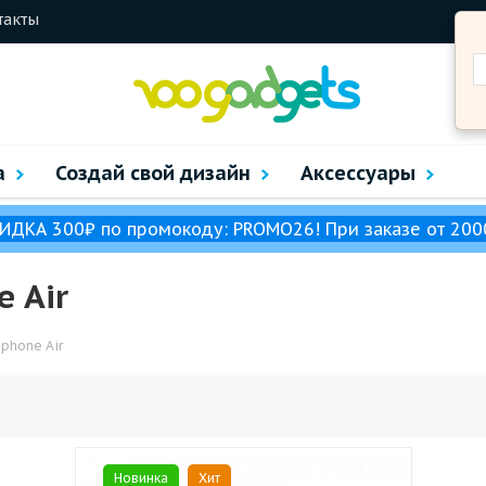
такты
а
Создай свой дизайн
Аксессуары
ИДКА 300₽ по промокоду: PROMO26! При заказе от 200
 Air
Iphone Air
Новинка
Хит