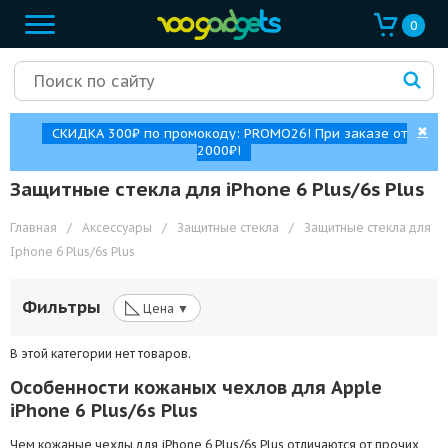
0
✖
СКИДКА 300₽ по промокоду: PROMO26! При заказе от
2000₽!
Защитные стекла для iPhone 6 Plus/6s Plus
Главная
/
Аксессуары
/
Защитные стекла
/
Защитные стекла для
Iphone 6 Plus/6s Plus
◺
Фильтры
Цена ▼
В этой категории нет товаров.
Особенности кожаных чехлов для Apple
iPhone 6 Plus/6s Plus
Чем кожаные чехлы для iPhone 6 Plus/6s Plus отличаются от прочих