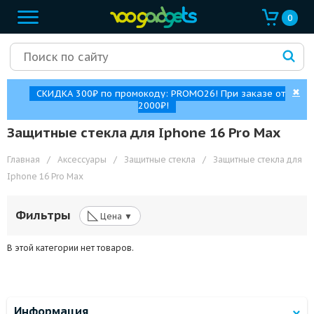
0
✖
СКИДКА 300₽ по промокоду: PROMO26! При заказе от
2000₽!
Защитные стекла для Iphone 16 Pro Max
Главная
/
Аксессуары
/
Защитные стекла
/
Защитные стекла для
Iphone 16 Pro Max
◺
Фильтры
Цена ▼
В этой категории нет товаров.
Информация