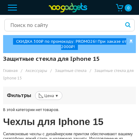
0
✖
СКИДКА 300₽ по промокоду: PROMO26! При заказе от
2000₽!
Защитные стекла для Iphone 15
Главная
/
Аксессуары
/
Защитные стекла
/
Защитные стекла для
Iphone 15
◺
Фильтры
Цена ▼
В этой категории нет товаров.
Чехлы для Iphone 15
Силиконовые чехлы с дизайнерским принтом обеспечивают вашему
смартфону яркий стиль и надежную защиту. Изготовленные из