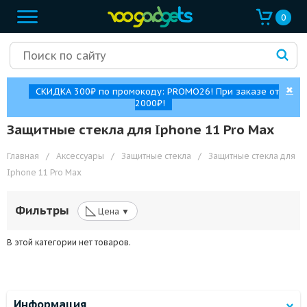
0
✖
СКИДКА 300₽ по промокоду: PROMO26! При заказе от
2000₽!
Защитные стекла для Iphone 11 Pro Max
Главная
/
Аксессуары
/
Защитные стекла
/
Защитные стекла для
Iphone 11 Pro Max
◺
Фильтры
Цена ▼
В этой категории нет товаров.
Информация