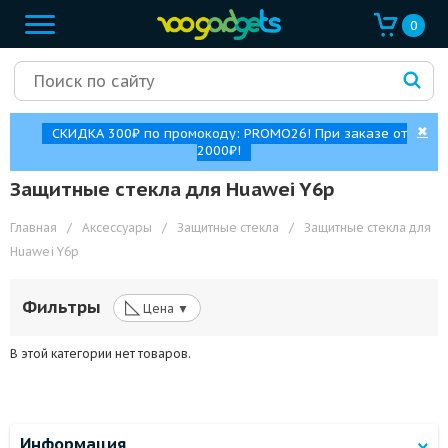
0
✖
СКИДКА 300₽ по промокоду: PROMO26! При заказе от
2000₽!
Защитные стекла для Huawei Y6p
Главная
/
Аксессуары
/
Защитные стекла
/
Защитные стекла для
Huawei Y6p
◺
Фильтры
Цена ▼
В этой категории нет товаров.
Информация