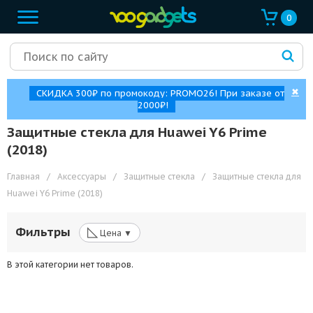
0
✖
СКИДКА 300₽ по промокоду: PROMO26! При заказе от
2000₽!
Защитные стекла для Huawei Y6 Prime
(2018)
Главная
/
Аксессуары
/
Защитные стекла
/
Защитные стекла для
Huawei Y6 Prime (2018)
◺
Фильтры
Цена ▼
В этой категории нет товаров.