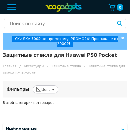
0
✖
СКИДКА 300₽ по промокоду: PROMO26! При заказе от
2000₽!
Защитные стекла для Huawei P50 Pocket
Главная
/
Аксессуары
/
Защитные стекла
/
Защитные стекла для
Huawei P50 Pocket
◺
Фильтры
Цена ▼
В этой категории нет товаров.
Информация