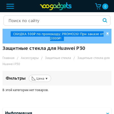
0
✖
СКИДКА 300₽ по промокоду: PROMO26! При заказе от
2000₽!
Защитные стекла для Huawei P30
Главная
/
Аксессуары
/
Защитные стекла
/
Защитные стекла для
Huawei P30
◺
Фильтры
Цена ▼
В этой категории нет товаров.
Информация