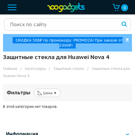
0
✖
СКИДКА 300₽ по промокоду: PROMO26! При заказе от
2000₽!
Защитные стекла для Huawei Nova 4
Главная
/
Аксессуары
/
Защитные стекла
/
Защитные стекла для
Huawei Nova 4
◺
Фильтры
Цена ▼
В этой категории нет товаров.
Информация