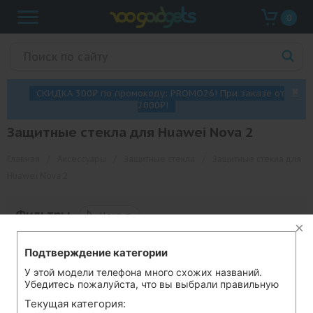
0
✖
СКИДКА 300₽ по промокоду: PROMO26! При заказе от
2000₽!
Защитные стекла для Huawei Nova 2
Главная
/
Аксессуары
/
Защитные стекла
/
Защитные стекла для
Huawei Nova 2
◺
Фильтры
Цена ▼
В этой категории нет товаров.
Подтверждение категории
У этой модели телефона много схожих названий.
Убедитесь пожалуйста, что вы выбрали правильную
Текущая категория:
Информация