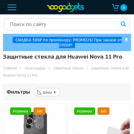
0
✖
СКИДКА 300₽ по промокоду: PROMO26! При заказе от
2000₽!
Защитные стекла для Huawei Nova 11 Pro
Главная
/
Аксессуары
/
Защитные стекла
/
Защитные стекла для
Huawei Nova 11 Pro
◺
Фильтры
Цена ▼
Новинка
Хит
Новинка
Хит