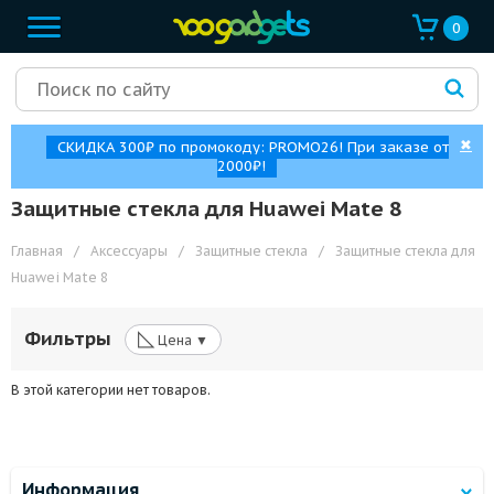
0
✖
СКИДКА 300₽ по промокоду: PROMO26! При заказе от
2000₽!
Защитные стекла для Huawei Mate 8
Главная
/
Аксессуары
/
Защитные стекла
/
Защитные стекла для
Huawei Mate 8
◺
Фильтры
Цена ▼
В этой категории нет товаров.
Информация