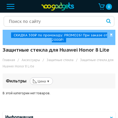
0
✖
СКИДКА 300₽ по промокоду: PROMO26! При заказе от
2000₽!
Защитные стекла для Huawei Honor 8 Lite
Главная
/
Аксессуары
/
Защитные стекла
/
Защитные стекла для
Huawei Honor 8 Lite
◺
Фильтры
Цена ▼
В этой категории нет товаров.
Информация