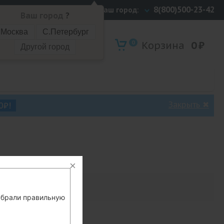
8(800)500-23-42
Ваш город:
Ваш город
?
Москва
С.Петербург
0
Корзина
0
₽
Другой город
Закрыть
✖
0₽!
выбрали правильную