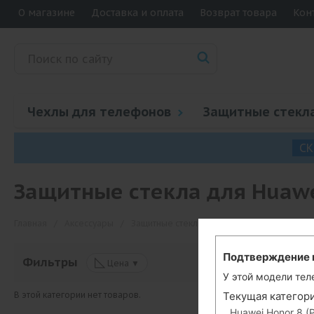
О магазине
Доставка и оплата
Возврат товара
Кон
Чехлы для телефонов
Защитные стекл
СК
Защитные стекла для Huawe
Главная
/
Аксессуары
/
Защитные стекла
/
Защитные стекла для 
Подтверждение 
◺
Фильтры
Цена ▼
У этой модели тел
Текущая категори
В этой категории нет товаров.
Huawei Honor 8 (