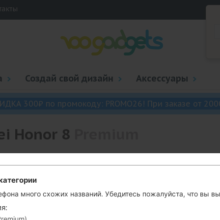
такты
а
Создай свой дизайн
Аксессуары
ИДКА 300₽ по промокоду: PROMO26! При заказе от 200
i Honor 8
Premium
Huawei Honor 8
Premium
категории
ефона много схожих названий. Убедитесь пожалуйста, что вы 
я:
Premium)