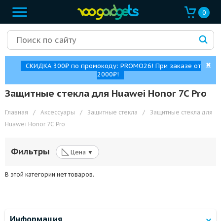
0
✖
СКИДКА 300₽ по промокоду: PROMO26! При заказе от
2000₽!
Защитные стекла для Huawei Honor 7C Pro
Главная
/
Аксессуары
/
Защитные стекла
/
Защитные стекла для
Huawei Honor 7C Pro
◺
Фильтры
Цена ▼
В этой категории нет товаров.
Информация