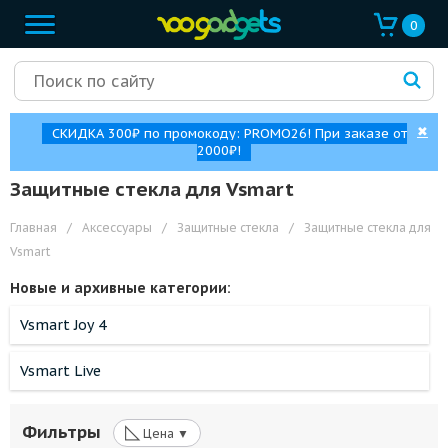
0
✖
СКИДКА 300₽ по промокоду: PROMO26! При заказе от
2000₽!
Защитные стекла для Vsmart
Главная
/
Аксессуары
/
Защитные стекла
/
Защитные стекла для
Vsmart
Новые и архивные категории:
Vsmart Joy 4
Vsmart Live
◺
Фильтры
Цена ▼