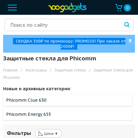
0
✖
СКИДКА 300₽ по промокоду: PROMO26! При заказе от
2000₽!
Защитные стекла для Phicomm
Главная
/
Аксессуары
/
Защитные стекла
/
Защитные стекла для
Phicomm
Новые и архивные категории:
Phicomm Clue 630
Phicomm Energy 653
◺
Фильтры
Цена ▼