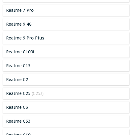
Realme 7 Pro
Realme 9 4G
Realme 9 Pro Plus
Realme C100i
Realme C15
Realme C2
Realme C25
(C25s)
Realme C3
Realme C33