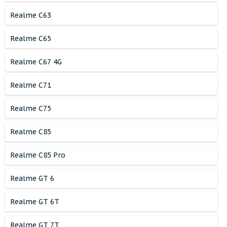
Realme C63
Realme C65
Realme C67 4G
Realme C71
Realme C75
Realme C85
Realme C85 Pro
Realme GT 6
Realme GT 6T
Realme GT 7T