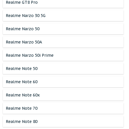
Realme GT8 Pro
Realme Narzo 30 5G
Realme Narzo 50
Realme Narzo 50A
Realme Narzo 50i Prime
Realme Note 50
Realme Note 60
Realme Note 60x
Realme Note 70
Realme Note 80