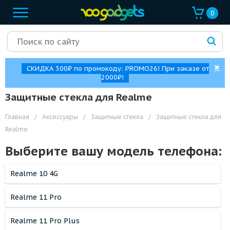
0
✖
СКИДКА 300₽ по промокоду: PROMO26! При заказе от
2000₽!
Защитные стекла для Realme
Главная
/
Аксессуары
/
Защитные стекла
/
Защитные стекла для
Realme
Выберите вашу модель телефона:
Realme 10 4G
Realme 11 Pro
Realme 11 Pro Plus