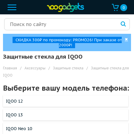
0
✖
СКИДКА 300₽ по промокоду: PROMO26! При заказе от
2000₽!
Защитные стекла для IQOO
Главная
/
Аксессуары
/
Защитные стекла
/
Защитные стекла для
IQOO
Выберите вашу модель телефона:
IQOO 12
IQOO 13
IQOO Neo 10