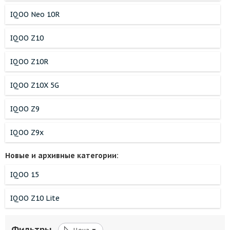
IQOO Neo 10R
IQOO Z10
IQOO Z10R
IQOO Z10X 5G
IQOO Z9
IQOO Z9x
Новые и архивные категории:
IQOO 15
IQOO Z10 Lite
◺
Фильтры