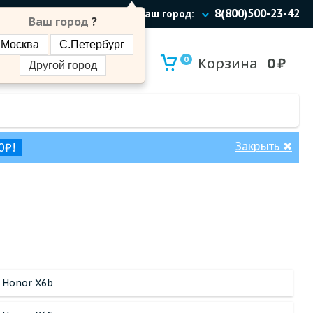
8(800)500-23-42
Ваш город:
Ваш город
?
Москва
С.Петербург
0
Корзина
0
₽
Другой город
Закрыть
✖
0₽!
Honor X6b