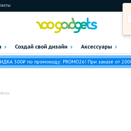
такты
а
Создай свой дизайн
Аксессуары
ИДКА 300₽ по промокоду: PROMO26! При заказе от 200
Meizu