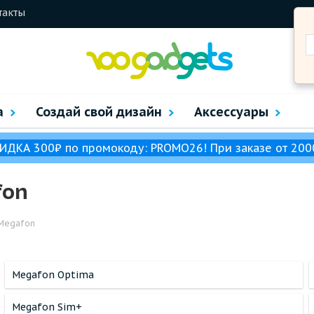
такты
а
Создай свой дизайн
Аксессуары
ИДКА 300₽ по промокоду: PROMO26! При заказе от 200
fon
 Megafon
Megafon Optima
Megafon Sim+