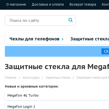
О магазине
Доставка и оплата
Возврат товара
Кон
Чехлы для телефонов
Защитные стекл
СК
Защитные стекла для Mega
Главная
/
Аксессуары
/
Защитные стекла
/
Защитные стекла для
Новые и архивные категории:
Megafon 4G Turbo
Megafon Login 2