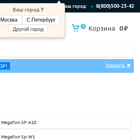
8(800)500-23-42
Ваш город:
Ваш город
?
Москва
С.Петербург
0
Корзина
0
₽
Другой город
Закрыть
✖
0₽!
Megafon SP-A10
Megafon Sp-W1