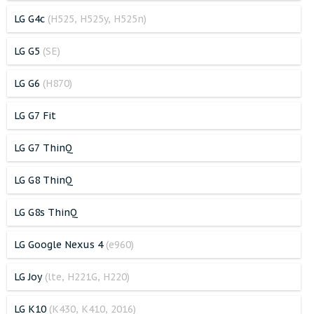
LG G4c
(H525, H525y, H525n)
LG G5
(SE)
LG G6
(H870)
LG G7 Fit
LG G7 ThinQ
LG G8 ThinQ
LG G8s ThinQ
LG Google Nexus 4
(e960)
LG Joy
(lte, H221G, H220)
LG K10
(K430, K410, 2016)