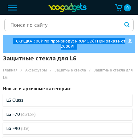
0
✖
СКИДКА 300₽ по промокоду: PROMO26! При заказе от
2000₽!
Защитные стекла для LG
Главная
/
Аксессуары
/
Защитные стекла
/
Защитные стекла для
LG
Новые и архивные категории:
LG Class
LG F70
(d315k)
LG F90
(lte)