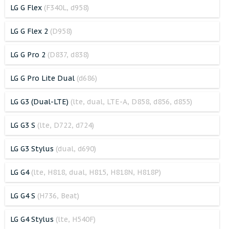
LG G Flex
(F340L, d958)
LG G Flex 2
(D958)
LG G Pro 2
(D837, d838)
LG G Pro Lite Dual
(d686)
LG G3 (Dual-LTE)
(lte, dual, LTE-A, D858, d856, d855)
LG G3 S
(lte, D722, d724)
LG G3 Stylus
(dual, d690)
LG G4
(lte, H818, dual, H815, H818N, H818P)
LG G4 S
(H736, Beat)
LG G4 Stylus
(lte, H540F)