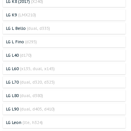
LG K8 (2017)
(X240)
LG K9
(LMX210)
LG L Bello
(dual, d335)
LG L Fino
(d295)
LG L40
(d170)
LG L60
(x135, dual, x145)
LG L70
(dual, d320, d325)
LG L80
(dual, d380)
LG L90
(dual, d405, d410)
LG Leon
(lte, h324)