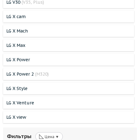
LG V30
(V35, Plus)
LG X cam
LG X Mach
LG X Max
LG X Power
LG X Power 2
(M320)
LG X Style
LG X Venture
LG X view
◺
Фильтры
Цена ▼