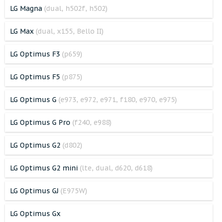
LG Magna
(dual, h502f, h502)
LG Max
(dual, x155, Bello II)
LG Optimus F3
(p659)
LG Optimus F5
(p875)
LG Optimus G
(e973, e972, e971, f180, e970, e975)
LG Optimus G Pro
(f240, e988)
LG Optimus G2
(d802)
LG Optimus G2 mini
(lte, dual, d620, d618)
LG Optimus GJ
(E975W)
LG Optimus Gx