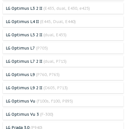
LG Optimus L3 2 II
(E435, dual, E430, e425)
LG Optimus L4 II
(E445, Dual, E440)
LG Optimus L5 2 II
(dual, E455)
LG Optimus L7
(P705)
LG Optimus L7 2 II
(dual, P715)
LG Optimus L9
(P760, P765)
LG Optimus L9 2 II
(D605, P713)
LG Optimus Vu
(f100s, f100, P895)
LG Optimus Vu 3
(F-300)
LG Prada 3.0
(P940)