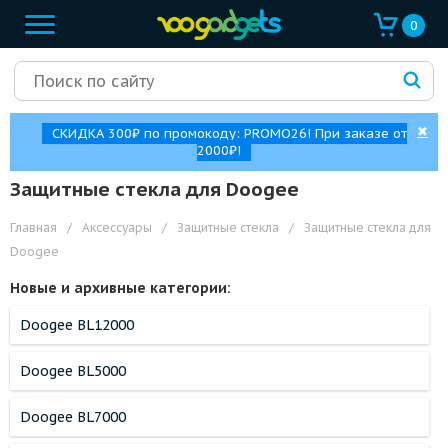
0
✖
СКИДКА 300₽ по промокоду: PROMO26! При заказе от
2000₽!
Защитные стекла для Doogee
Главная
/
Аксессуары
/
Защитные стекла
/
Защитные стекла для
Doogee
Новые и архивные категории:
Doogee BL12000
Doogee BL5000
Doogee BL7000