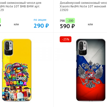
ский силиконовый чехол для
Дизайнерский силиконовый чех
edMi Note 10T БМВ BMW арт:
Xiaomi RedMi Note 10T женский 
329
22920
по акции
790
-200
290 ₽
₽
или
590 ₽
или
-25%