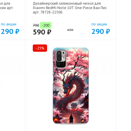
ол для
Дизайнерский силиконовый чехол для
сии арт:
Xiaomi RedMi Note 10T One Piece Ван Пис
арт: 78728-22506
по акции
по акции
790
-200
290 ₽
290 ₽
590 ₽
или
-25%