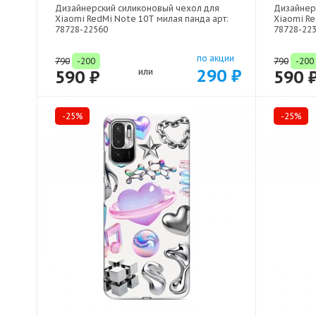
Дизайнерский силиконовый чехол для
Дизайнер
Xiaomi RedMi Note 10T милая панда арт:
Xiaomi R
78728-22560
78728-22
по акции
790
-200
790
-200
290 ₽
590 ₽
или
590 
-25%
-25%