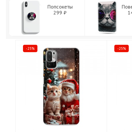
Попсокеты
Пов
299 ₽
1
-25%
-25%