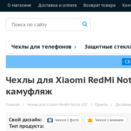
О магазине
Доставка и оплата
Возврат товара
Кон
Чехлы для телефонов
Защитные стекл
СК
Чехлы для Xiaomi RedMi No
камуфляж
Главная
/
Чехлы для Xiaomi RedMi Note 10T
/
Принты
/
Дизайне
Свой дизайн:
Чехол c фото
Чехол c именем
Тип продукта: