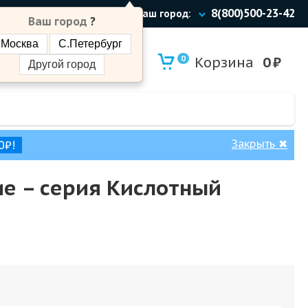
8(800)500-23-42
Ваш город:
Ваш город
?
Москва
С.Петербург
0
Корзина
0
₽
Другой город
Закрыть
✖
0₽!
ие – cерия Кислотный