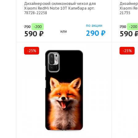
Дизайнерский силиконовый чехол для
Дизайнер
Xiaomi RedMi Note 10T Капибара арт:
Xiaomi Re
78728-22258
21735
по акции
790
-200
790
-200
290 ₽
590 ₽
или
590 
-25%
-25%