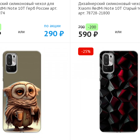
ский силиконовый чехол для
Дизайнерский силиконовый чех
dMi Note 10T Герб России арт:
Xiaomi RedMi Note 10T Старый 
974
арт: 78728-21800
по акции
790
-200
290 ₽
₽
или
590 ₽
или
-25%