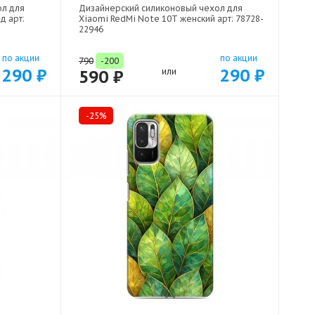
ол для
Дизайнерский силиконовый чехол для
д арт:
Xiaomi RedMi Note 10T женский арт: 78728-
22946
по акции
по акции
790
-200
290 ₽
290 ₽
590 ₽
или
-25%