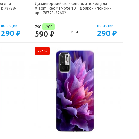
ол для
Дизайнерский силиконовый чехол для
т: 78728-
Xiaomi RedMi Note 10T Дракон Японский
арт: 78728-22602
по акции
по акции
790
-200
290 ₽
290 ₽
590 ₽
или
-25%