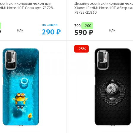
ский силиконовый чехол для
Дизайнерский силиконовый чех
dMi Note 10T Сова арт: 78728-
Xiaomi RedMi Note 10T Абстракц
78728-21830
по акции
790
-200
290 ₽
₽
или
590 ₽
или
-25%