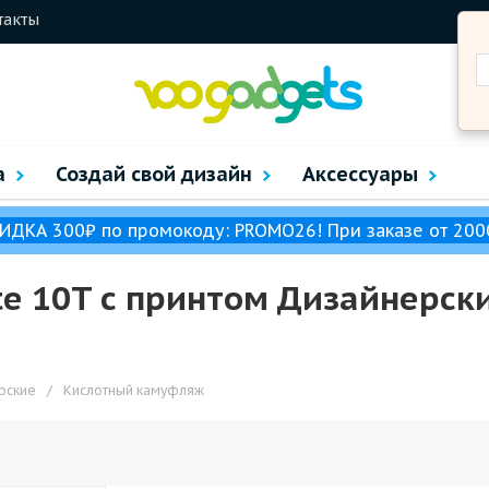
такты
а
Создай свой дизайн
Аксессуары
ИДКА 300₽ по промокоду: PROMO26! При заказе от 200
te 10T с принтом Дизайнерск
рские
/
Кислотный камуфляж