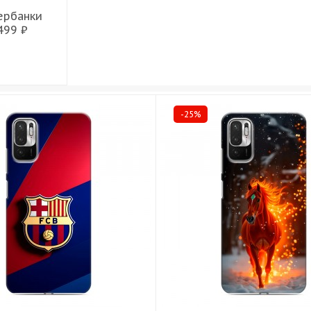
ербанки
499 ₽
-25%