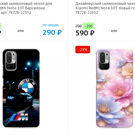
ский силиконовый чехол для
Дизайнерский силиконовый чех
edMi Note 10T Барселона
Xiaomi RedMi Note 10T Новый го
 арт: 78728-22332
78728-22832
по акции
790
-200
290 ₽
₽
или
590 ₽
или
-25%