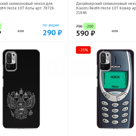
ский силиконовый чехол для
Дизайнерский силиконовый чех
dMi Note 10T Коты арт: 78728-
Xiaomi RedMi Note 10T Ковер ар
21846
по акции
790
-200
290 ₽
₽
или
590 ₽
или
-25%