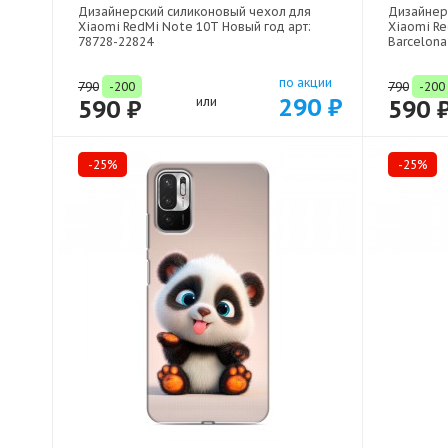
Дизайнерский силиконовый чехол для
Дизайнер
Xiaomi RedMi Note 10T Новый год арт:
Xiaomi R
78728-22824
Barcelona
по акции
790
-200
790
-200
290 ₽
590 ₽
или
590 
-25%
-25%