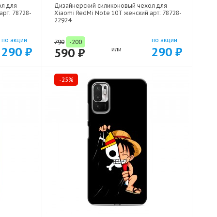
ол для
Дизайнерский силиконовый чехол для
арт: 78728-
Xiaomi RedMi Note 10T женский арт: 78728-
22924
по акции
по акции
790
-200
290 ₽
290 ₽
590 ₽
или
-25%