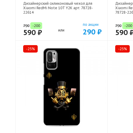
Дизайнерский силиконовый чехол для
Дизайнер
Xiaomi RedMi Note 10T Y2K арт: 78728-
Xiaomi Re
22614
78728-22
по акции
790
-200
790
-200
290 ₽
590 ₽
или
590 
-25%
-25%