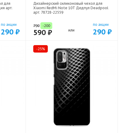
ол для
Дизайнерский силиконовый чехол для
ия арт:
Xiaomi RedMi Note 10T Дедпул Deadpool
арт: 78728-22559
по акции
по акции
790
-200
290 ₽
290 ₽
590 ₽
или
-25%