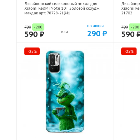
Дизайнерский силиконовый чехол для
Дизайнер
Xiaomi RedMi Note 10T Золотой скрудж
Xiaomi Re
макдак арт: 78728-21941
21702
по акции
790
-200
790
-200
290 ₽
590 ₽
или
590 
-25%
-25%