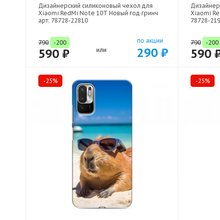
Дизайнерский силиконовый чехол для
Дизайнер
Xiaomi RedMi Note 10T Новый год гринч
Xiaomi Re
арт: 78728-22810
78728-21
по акции
790
-200
790
-200
290 ₽
590 ₽
или
590 
-25%
-25%