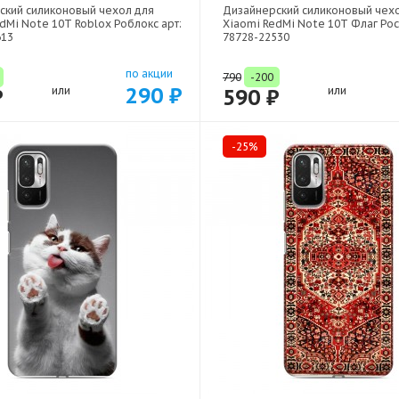
ский силиконовый чехол для
Дизайнерский силиконовый чех
dMi Note 10T Roblox Роблокс арт:
Xiaomi RedMi Note 10T Флаг Рос
613
78728-22530
по акции
790
-200
290 ₽
₽
или
590 ₽
или
-25%