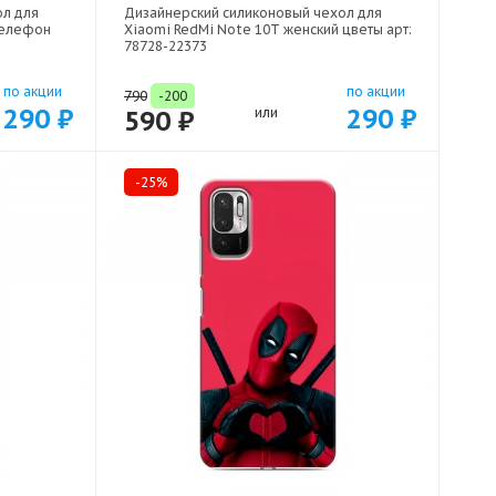
ол для
Дизайнерский силиконовый чехол для
телефон
Xiaomi RedMi Note 10T женский цветы арт:
78728-22373
по акции
по акции
790
-200
290 ₽
290 ₽
590 ₽
или
-25%