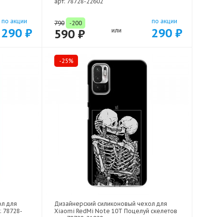
арт: 78728-22602
по акции
по акции
790
-200
290 ₽
290 ₽
590 ₽
или
-25%
ол для
Дизайнерский силиконовый чехол для
: 78728-
Xiaomi RedMi Note 10T Поцелуй скелетов