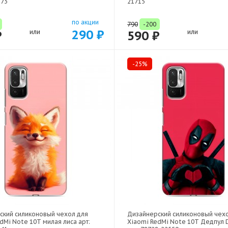
373
21715
по акции
790
-200
290 ₽
₽
или
590 ₽
или
-25%
ский силиконовый чехол для
Дизайнерский силиконовый чех
dMi Note 10T милая лиса арт:
Xiaomi RedMi Note 10T Дедпул