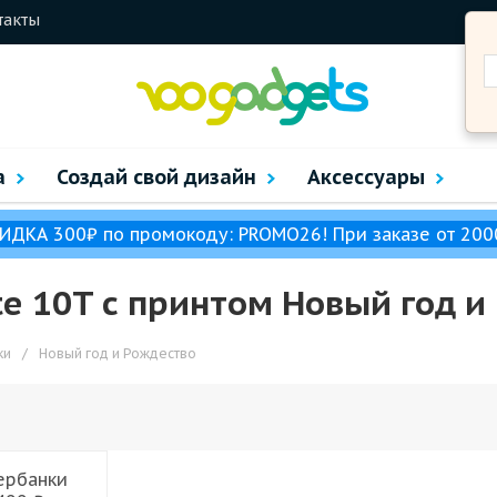
такты
а
Создай свой дизайн
Аксессуары
ИДКА 300₽ по промокоду: PROMO26! При заказе от 200
te 10T с принтом Новый год и
ки
/
Новый год и Рождество
ербанки