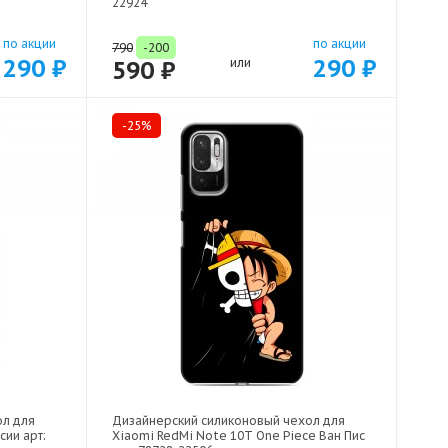
22924
по акции
по акции
790
-200
290 ₽
290 ₽
590 ₽
или
-25%
ол для
Дизайнерский силиконовый чехол для
сии арт:
Xiaomi RedMi Note 10T One Piece Ван Пис