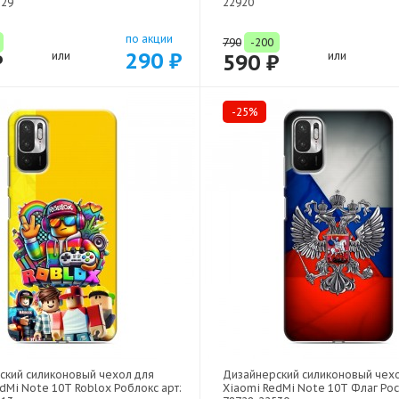
329
22920
по акции
790
-200
290 ₽
₽
или
590 ₽
или
-25%
ский силиконовый чехол для
Дизайнерский силиконовый чех
dMi Note 10T Roblox Роблокс арт:
Xiaomi RedMi Note 10T Флаг Рос