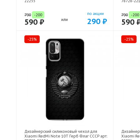
22255
78728-22
по акции
790
-200
790
-200
290 ₽
590 ₽
или
590 
-25%
-25%
Дизайнерский силиконовый чехол для
Дизайнер
Xiaomi RedMi Note 10T Герб Флаг СССР арт:
Xiaomi Re