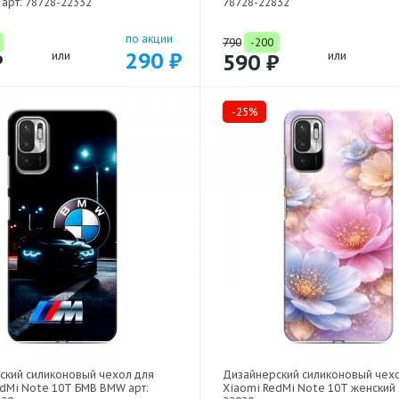
 арт: 78728-22332
78728-22832
по акции
790
-200
290 ₽
₽
или
590 ₽
или
-25%
ский силиконовый чехол для
Дизайнерский силиконовый чех
edMi Note 10T БМВ BMW арт:
Xiaomi RedMi Note 10T женский 