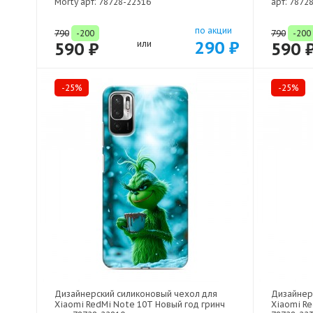
Morty арт: 78728-22316
арт: 7872
по акции
790
-200
790
-200
290 ₽
590 ₽
или
590 
-25%
-25%
Дизайнерский силиконовый чехол для
Дизайнер
Xiaomi RedMi Note 10T Новый год гринч
Xiaomi Re