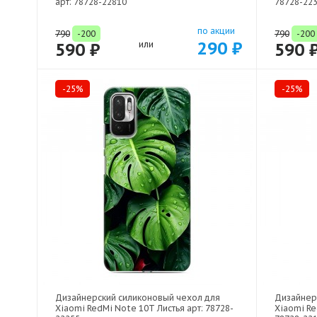
арт: 78728-22810
78728-22
по акции
790
-200
790
-200
290 ₽
590 ₽
или
590 
-25%
-25%
Дизайнерский силиконовый чехол для
Дизайнер
Xiaomi RedMi Note 10T Листья арт: 78728-
Xiaomi Re