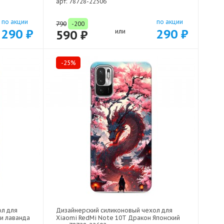
арт: 78728-22506
по акции
по акции
790
-200
290 ₽
290 ₽
590 ₽
или
-25%
ол для
Дизайнерский силиконовый чехол для
 и лаванда
Xiaomi RedMi Note 10T Дракон Японский