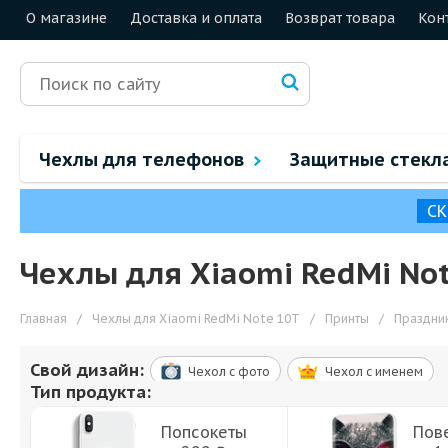
О магазине
Доставка и оплата
Возврат товара
Кон
Чехлы для телефонов
Защитные стекл
СК
Чехлы для Xiaomi RedMi No
Главная
/
Чехлы для Xiaomi RedMi Note 10T
/
Принты
/
Праздни
Свой дизайн:
Чехол c фото
Чехол c именем
Тип продукта:
Попсокеты
Пов