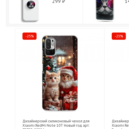
299 ₽
1
-25%
-25%
Дизайнерский силиконовый чехол для
Дизайнер
Xiaomi RedMi Note 10T Новый год арт:
Xiaomi R