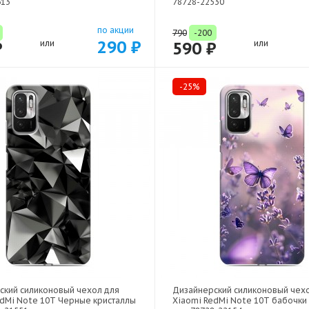
613
78728-22530
по акции
790
-200
290 ₽
₽
или
590 ₽
или
-25%
ский силиконовый чехол для
Дизайнерский силиконовый чех
edMi Note 10T Черные кристаллы
Xiaomi RedMi Note 10T бабочки