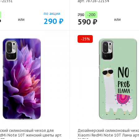
8-21551
арт: 78728-22154
по акции
790
-200
290 ₽
₽
или
590 ₽
или
-25%
ский силиконовый чехол для
Дизайнерский силиконовый чех
dMi Note 10T женский цветы арт:
Xiaomi RedMi Note 10T Лама арт