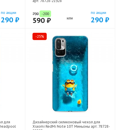
арт: 78728-21928
по акции
по акции
790
-200
290 ₽
290 ₽
590 ₽
или
-25%
ол для
Дизайнерский силиконовый чехол для
 Deadpool
Xiaomi RedMi Note 10T Миньоны арт: 78728-