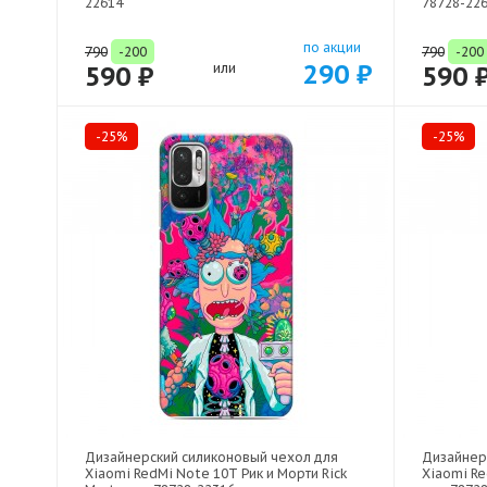
22614
78728-22
по акции
790
-200
790
-200
290 ₽
590 ₽
или
590 
-25%
-25%
Дизайнерский силиконовый чехол для
Дизайнер
Xiaomi RedMi Note 10T Рик и Морти Rick
Xiaomi R