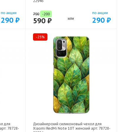
22946
по акции
по акции
790
-200
290 ₽
290 ₽
590 ₽
или
-25%
ол для
Дизайнерский силиконовый чехол для
арт: 78728-
Xiaomi RedMi Note 10T женский арт: 78728-