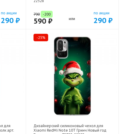
22528
по акции
по акции
790
-200
290 ₽
290 ₽
590 ₽
или
-25%
ол для
Дизайнерский силиконовый чехол для
олк арт:
Xiaomi RedMi Note 10T Гринч Новый год