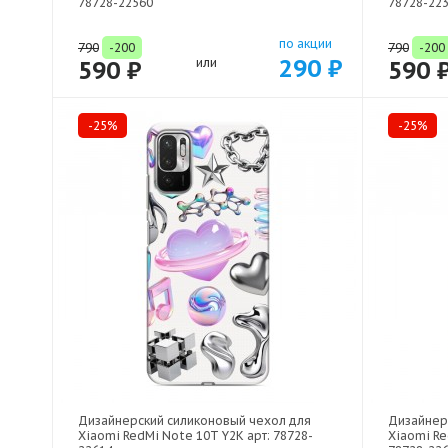
78728-22560
78728-22
по акции
790
-200
790
-200
290 ₽
590 ₽
или
590 
-25%
-25%
Дизайнерский силиконовый чехол для
Дизайнер
Xiaomi RedMi Note 10T Y2K арт: 78728-
Xiaomi Re