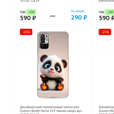
78728-22824
Barcelona
по акции
790
-200
790
-200
290 ₽
590 ₽
или
590 
-25%
-25%
Дизайнерский силиконовый чехол для
Дизайнер
Xiaomi RedMi Note 10T милая панда арт:
Xiaomi R