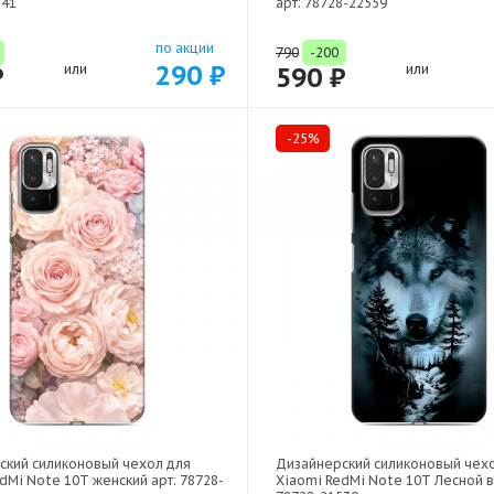
141
арт: 78728-22559
по акции
790
-200
290 ₽
₽
или
590 ₽
или
-25%
ский силиконовый чехол для
Дизайнерский силиконовый чех
dMi Note 10T женский арт: 78728-
Xiaomi RedMi Note 10T Лесной в