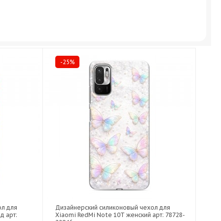
-25%
ол для
Дизайнерский силиконовый чехол для
д арт:
Xiaomi RedMi Note 10T женский арт: 78728-