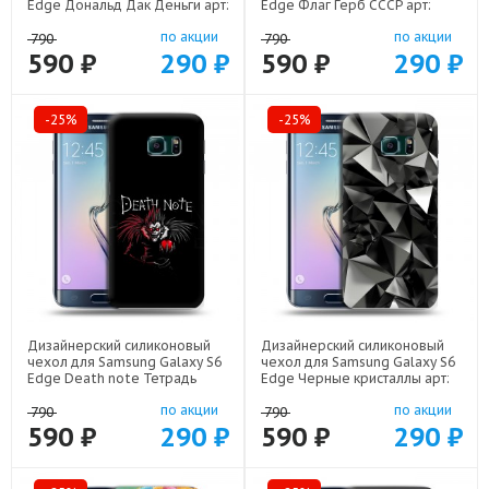
Edge Дональд Дак Деньги арт:
Edge Флаг Герб СССР арт:
22137
22607
по акции
по акции
790
790
590 ₽
290 ₽
590 ₽
290 ₽
-25%
-25%
Дизайнерский силиконовый
Дизайнерский силиконовый
чехол для Samsung Galaxy S6
чехол для Samsung Galaxy S6
Edge Death note Тетрадь
Edge Черные кристаллы арт:
смерти арт: 22524
21551
по акции
по акции
790
790
590 ₽
290 ₽
590 ₽
290 ₽