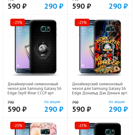
590 ₽
290 ₽
590 ₽
290 ₽
-25%
-25%
Дизайнерский силиконовый
Дизайнерский силиконовый
чехол для Samsung Galaxy S6
чехол для Samsung Galaxy S6
Edge Герб Флаг СССР арт:
Edge Дональд Дак Деньги арт:
19074-22504
19074-22137
по акции
по акции
790
790
590 ₽
290 ₽
590 ₽
290 ₽
-25%
-25%