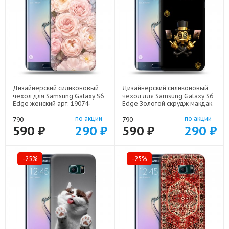
Дизайнерский силиконовый
Дизайнерский силиконовый
чехол для Samsung Galaxy S6
чехол для Samsung Galaxy S6
Edge женский арт: 19074-
Edge Золотой скрудж макдак
22921
арт: 19074-21941
по акции
по акции
790
790
590 ₽
290 ₽
590 ₽
290 ₽
-25%
-25%