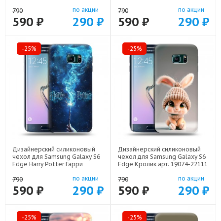
Рождество арт: 19074-22808
19074-21800
по акции
по акции
790
790
590 ₽
290 ₽
590 ₽
290 ₽
-25%
-25%
Дизайнерский силиконовый
Дизайнерский силиконовый
чехол для Samsung Galaxy S6
чехол для Samsung Galaxy S6
Edge Harry Potter Гарри
Edge Кролик арт: 19074-22111
Поттер арт: 19074-22516
по акции
по акции
790
790
590 ₽
290 ₽
590 ₽
290 ₽
-25%
-25%