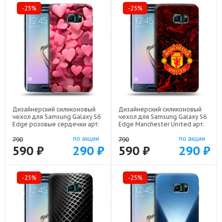
-25%
-25%
Дизайнерский силиконовый
Дизайнерский силиконовый
чехол для Samsung Galaxy S6
чехол для Samsung Galaxy S6
Edge розовые сердечки арт:
Edge Manchester United арт:
19074-22309
19074-22501
по акции
по акции
790
790
590 ₽
290 ₽
590 ₽
290 ₽
-25%
-25%