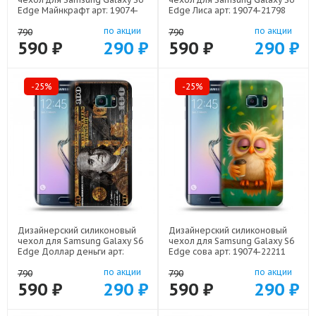
Edge Майнкрафт арт: 19074-
Edge Лиса арт: 19074-21798
22273
по акции
по акции
790
790
590 ₽
290 ₽
590 ₽
290 ₽
-25%
-25%
Дизайнерский силиконовый
Дизайнерский силиконовый
чехол для Samsung Galaxy S6
чехол для Samsung Galaxy S6
Edge Доллар деньги арт:
Edge сова арт: 19074-22211
19074-22562
по акции
по акции
790
790
590 ₽
290 ₽
590 ₽
290 ₽