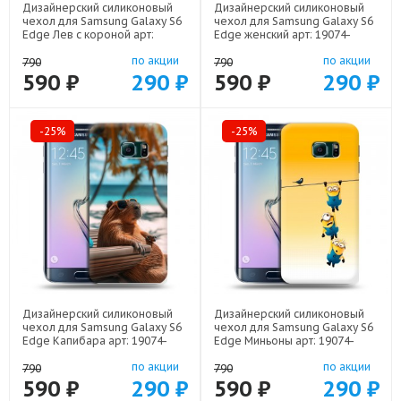
Дизайнерский силиконовый
Дизайнерский силиконовый
чехол для Samsung Galaxy S6
чехол для Samsung Galaxy S6
Edge Лев с короной арт:
Edge женский арт: 19074-
19074-21640
22942
по акции
по акции
790
790
590 ₽
290 ₽
590 ₽
290 ₽
-25%
-25%
Дизайнерский силиконовый
Дизайнерский силиконовый
чехол для Samsung Galaxy S6
чехол для Samsung Galaxy S6
Edge Капибара арт: 19074-
Edge Миньоны арт: 19074-
22263
22342
по акции
по акции
790
790
590 ₽
290 ₽
590 ₽
290 ₽