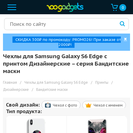
0
✖
СКИДКА 300₽ по промокоду: PROMO26! При заказе от
2000₽!
Чехлы для Samsung Galaxy S6 Edge с
принтом Дизайнерские – cерия Бандитские
маски
Главная
/
Чехлы для Samsung Galaxy S6 Edge
/
Принты
/
Дизайнерские
/
Бандитские маски
Свой дизайн:
Чехол c фото
Чехол c именем
Тип продукта: