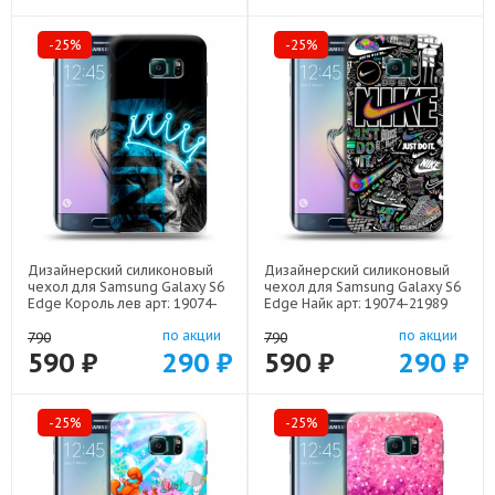
-25%
-25%
Дизайнерский силиконовый
Дизайнерский силиконовый
чехол для Samsung Galaxy S6
чехол для Samsung Galaxy S6
Edge Король лев арт: 19074-
Edge Найк арт: 19074-21989
22500
по акции
по акции
790
790
590 ₽
290 ₽
590 ₽
290 ₽
-25%
-25%