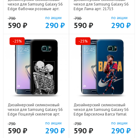
чехол для Samsung Galaxy S6
чехол для Samsung Galaxy S6
Edge бабочки розовые арт:
Edge Лама арт: 21715
22295
по акции
по акции
790
790
590 ₽
290 ₽
590 ₽
290 ₽
-25%
-25%
Дизайнерский силиконовый
Дизайнерский силиконовый
чехол для Samsung Galaxy S6
чехол для Samsung Galaxy S6
Edge Поцелуй скелетов арт:
Edge Барселона Barca Yamal
21928
арт: 22552
по акции
по акции
790
790
590 ₽
290 ₽
590 ₽
290 ₽