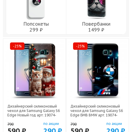
Попсокеты
Повербанки
299 ₽
1499 ₽
-25%
-25%
Дизайнерский силиконовый
Дизайнерский силиконовый
чехол для Samsung Galaxy S6
чехол для Samsung Galaxy S6
Edge Новый год арт: 19074-
Edge БМВ BMW арт: 19074-
22824
22329
по акции
по акции
790
790
590 ₽
290 ₽
590 ₽
290 ₽