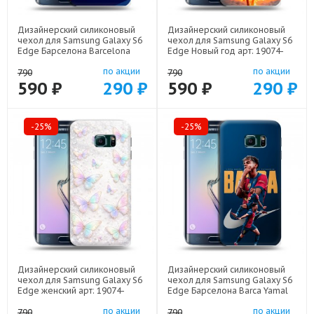
Дизайнерский силиконовый
Дизайнерский силиконовый
чехол для Samsung Galaxy S6
чехол для Samsung Galaxy S6
Edge Барселона Barcelona
Edge Новый год арт: 19074-
арт: 19074-22332
22832
по акции
по акции
790
790
590 ₽
290 ₽
590 ₽
290 ₽
-25%
-25%
Дизайнерский силиконовый
Дизайнерский силиконовый
чехол для Samsung Galaxy S6
чехол для Samsung Galaxy S6
Edge женский арт: 19074-
Edge Барселона Barca Yamal
22946
арт: 19074-22552
по акции
по акции
790
790