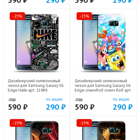
590 ₽
290 ₽
590 ₽
290 ₽
-25%
-25%
Дизайнерский силиконовый
Дизайнерский силиконовый
чехол для Samsung Galaxy S6
чехол для Samsung Galaxy S6
Edge Найк арт: 21989
Edge спанчбоб спанч боб арт:
22291
по акции
по акции
790
790
590 ₽
290 ₽
590 ₽
290 ₽
-25%
-25%