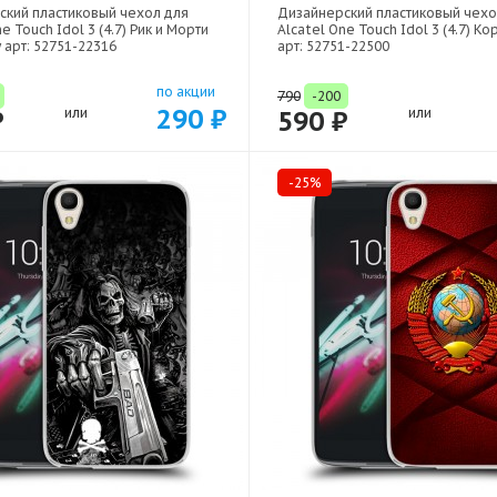
ский пластиковый чехол для
Дизайнерский пластиковый чехо
e Touch Idol 3 (4.7) Рик и Морти
Alcatel One Touch Idol 3 (4.7) Ко
y арт: 52751-22316
арт: 52751-22500
по акции
790
-200
290 ₽
₽
или
590 ₽
или
-25%