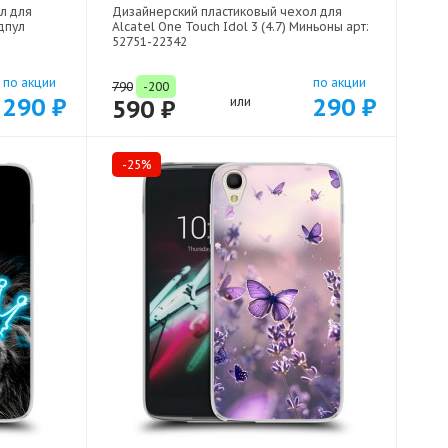
л для
Дизайнерский пластиковый чехол для
едпул
Alcatel One Touch Idol 3 (4.7) Миньоны арт:
52751-22342
по акции
по акции
790
-200
290 ₽
290 ₽
590 ₽
или
-25%