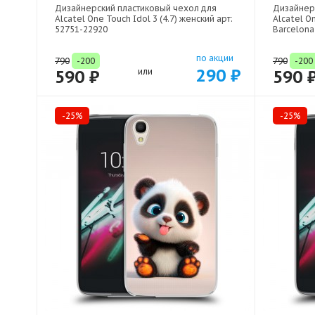
Дизайнерский пластиковый чехол для
Дизайнер
Alcatel One Touch Idol 3 (4.7) женский арт:
Alcatel O
52751-22920
Barcelona
по акции
790
-200
790
-200
290 ₽
590 ₽
или
590 
-25%
-25%