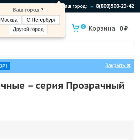
8(800)500-23-42
Ваш город:
Ваш город
?
Москва
С.Петербург
0
Корзина
0
₽
Другой город
Закрыть
✖
0₽!
зрачные – cерия Прозрачный