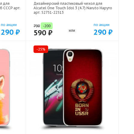
л для
Дизайнерский пластиковый чехол для
рб СССР арт:
Alcatel One Touch Idol 3 (4.7) Naruto Наруто
арт: 52751-22513
по акции
по акции
790
-200
290 ₽
290 ₽
590 ₽
или
-25%