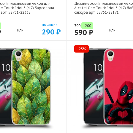
ский пластиковый чехол для
Дизайнерский пластиковый чехо
ne Touch Idol 3 (4.7) Барселона
Alcatel One Touch Idol 3 (4.7) ба
 арт: 52751-22332
саккура арт: 52751-22171
по акции
790
-200
290 ₽
₽
или
590 ₽
или
-25%