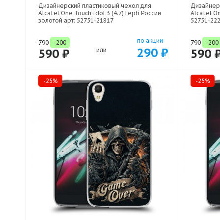
Дизайнерский пластиковый чехол для
Дизайнер
Alcatel One Touch Idol 3 (4.7) Герб России
Alcatel On
золотой арт: 52751-21817
52751-22
по акции
790
-200
790
-200
290 ₽
590 ₽
или
590 
-25%
-25%