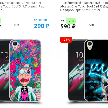
ский пластиковый чехол для
Дизайнерский пластиковый чехо
e Touch Idol 3 (4.7) женский арт:
Alcatel One Touch Idol 3 (4.7) Д
924
Deadpool арт: 52751-22559
по акции
790
-200
290 ₽
₽
или
590 ₽
или
-25%