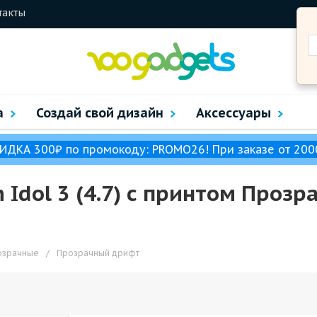
такты
а
Создай свой дизайн
Аксессуары
ИДКА 300₽ по промокоду: PROMO26! При заказе от 200
h Idol 3 (4.7) с принтом Про
озрачные
/
Прозрачный дрифт