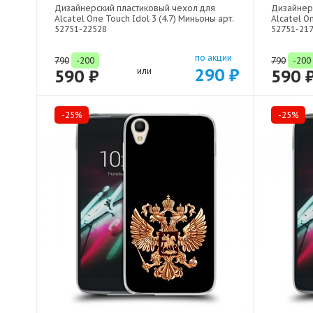
Дизайнерский пластиковый чехол для
Дизайнер
Alcatel One Touch Idol 3 (4.7) Миньоны арт:
Alcatel On
52751-22528
52751-21
по акции
790
-200
790
-200
290 ₽
590 ₽
или
590 
-25%
-25%