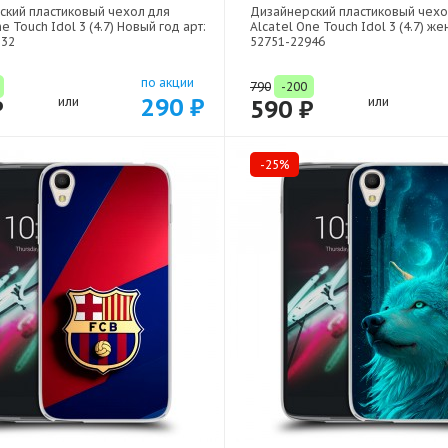
ский пластиковый чехол для
Дизайнерский пластиковый чехо
e Touch Idol 3 (4.7) Новый год арт:
Alcatel One Touch Idol 3 (4.7) же
832
52751-22946
по акции
790
-200
290 ₽
₽
или
590 ₽
или
-25%