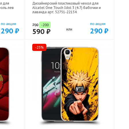
л для
Дизайнерский пластиковый чехол для
роль лев
Alcatel One Touch Idol 3 (4.7) бабочки и
лаванда арт: 52751-22154
по акции
по акции
790
-200
290 ₽
290 ₽
590 ₽
или
-25%