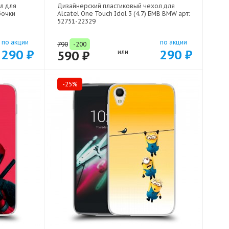
л для
Дизайнерский пластиковый чехол для
бочки
Alcatel One Touch Idol 3 (4.7) БМВ BMW арт:
52751-22329
по акции
по акции
790
-200
290 ₽
290 ₽
590 ₽
или
-25%