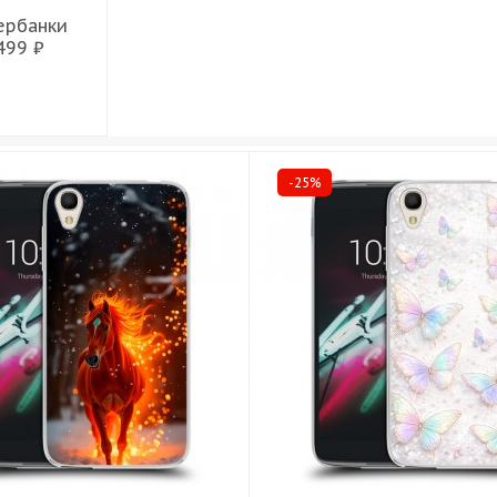
ербанки
499 ₽
-25%