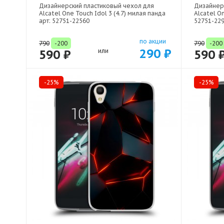
Дизайнерский пластиковый чехол для
Дизайнер
Alcatel One Touch Idol 3 (4.7) милая панда
Alcatel On
арт: 52751-22560
52751-22
по акции
790
-200
790
-200
290 ₽
590 ₽
или
590 
-25%
-25%