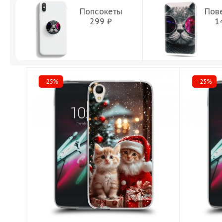
Попсокеты
Пов
299 ₽
1
-25%
-25%