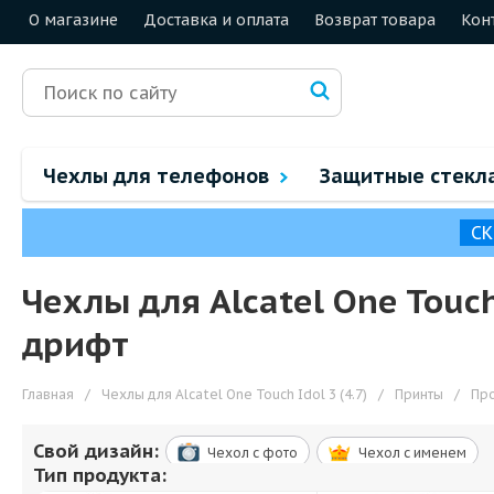
О магазине
Доставка и оплата
Возврат товара
Кон
Чехлы для телефонов
Защитные стекл
СК
Чехлы для Alcatel One Touc
дрифт
Главная
/
Чехлы для Alcatel One Touch Idol 3 (4.7)
/
Принты
/
Пр
Свой дизайн:
Чехол c фото
Чехол c именем
Тип продукта: