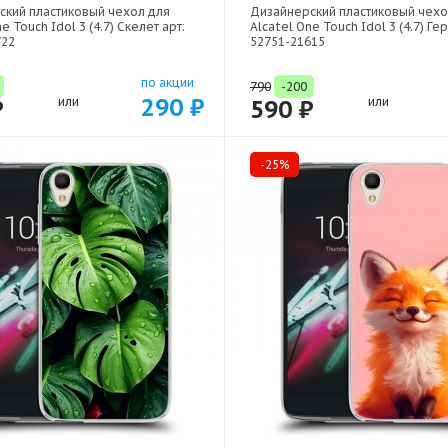
ский пластиковый чехол для
Дизайнерский пластиковый чехо
e Touch Idol 3 (4.7) Скелет арт:
Alcatel One Touch Idol 3 (4.7) Ге
722
52751-21615
по акции
790
-200
290 ₽
₽
или
590 ₽
или
-25%