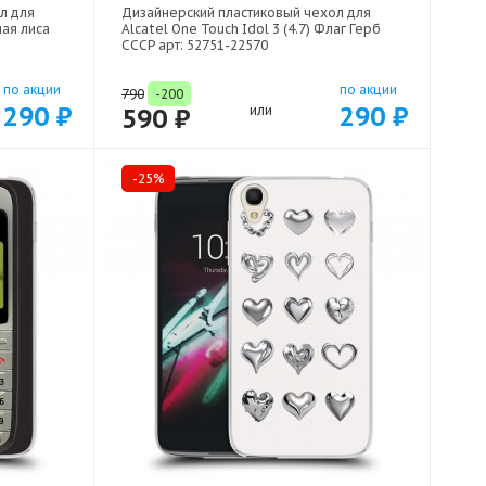
л для
Дизайнерский пластиковый чехол для
лая лиса
Alcatel One Touch Idol 3 (4.7) Флаг Герб
СССР арт: 52751-22570
по акции
по акции
790
-200
290 ₽
290 ₽
590 ₽
или
-25%