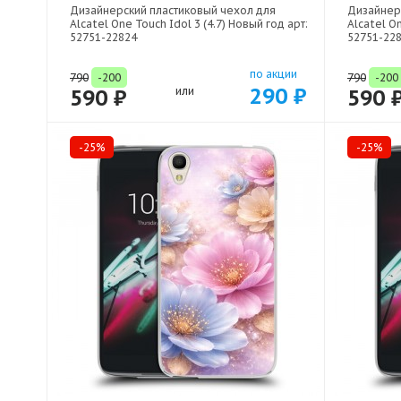
Дизайнерский пластиковый чехол для
Дизайнер
Alcatel One Touch Idol 3 (4.7) Новый год арт:
Alcatel On
52751-22824
52751-22
по акции
790
-200
790
-200
290 ₽
590 ₽
или
590 
-25%
-25%