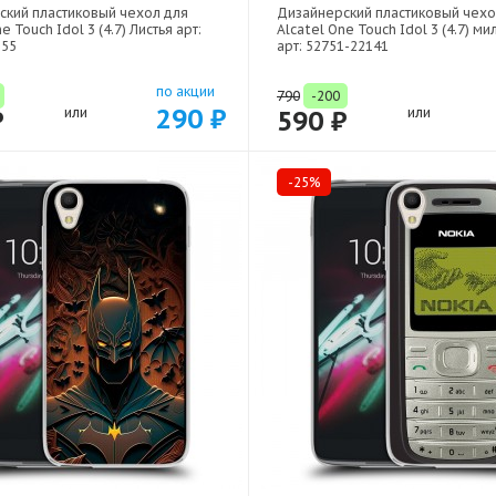
ский пластиковый чехол для
Дизайнерский пластиковый чехо
e Touch Idol 3 (4.7) Листья арт:
Alcatel One Touch Idol 3 (4.7) ми
255
арт: 52751-22141
по акции
790
-200
290 ₽
₽
или
590 ₽
или
-25%