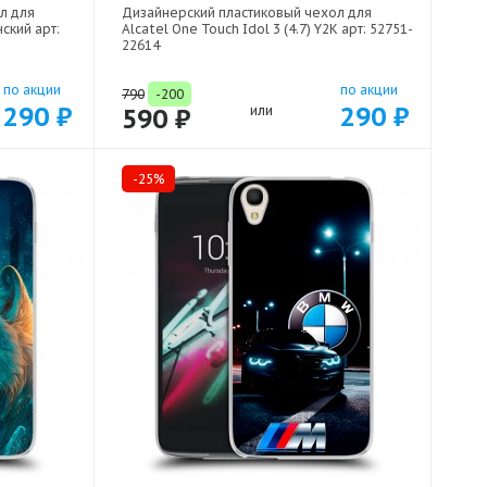
л для
Дизайнерский пластиковый чехол для
нский арт:
Alcatel One Touch Idol 3 (4.7) Y2K арт: 52751-
22614
по акции
по акции
790
-200
290 ₽
290 ₽
590 ₽
или
-25%