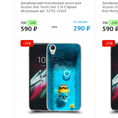
Дизайнерский пластиковый чехол для
Дизайнер
Alcatel One Touch Idol 3 (4.7) Яркие
Alcatel On
абстракции арт: 52751-21616
Rick Mort
по акции
790
-200
790
-200
290 ₽
590 ₽
или
590 
-25%
-25%