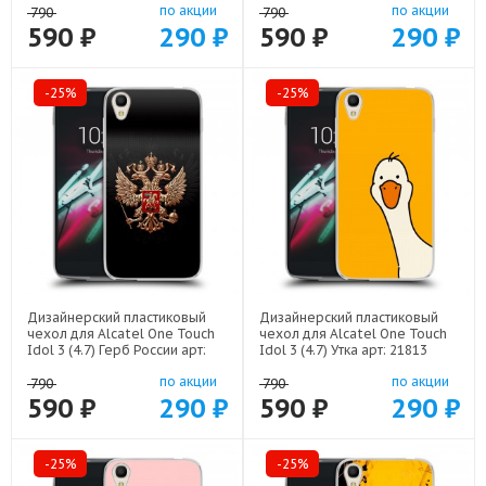
по акции
по акции
790
790
590 ₽
290 ₽
590 ₽
290 ₽
-25%
-25%
Дизайнерский пластиковый
Дизайнерский пластиковый
чехол для Alcatel One Touch
чехол для Alcatel One Touch
Idol 3 (4.7) Герб России арт:
Idol 3 (4.7) Утка арт: 21813
21607
по акции
по акции
790
790
590 ₽
290 ₽
590 ₽
290 ₽
-25%
-25%