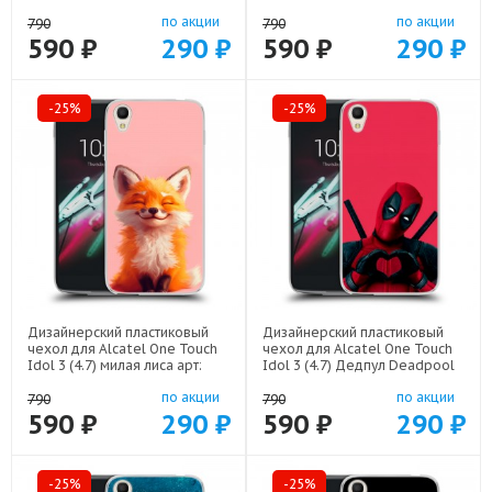
22255
21715
по акции
по акции
790
790
590 ₽
290 ₽
590 ₽
290 ₽
-25%
-25%
Дизайнерский пластиковый
Дизайнерский пластиковый
чехол для Alcatel One Touch
чехол для Alcatel One Touch
Idol 3 (4.7) милая лиса арт:
Idol 3 (4.7) Дедпул Deadpool
52751-22141
арт: 52751-22559
по акции
по акции
790
790
590 ₽
290 ₽
590 ₽
290 ₽
-25%
-25%