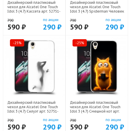
Дизайнерский пластиковый
Дизайнерский пластиковый
чехол для Alcatel One Touch
чехол для Alcatel One Touch
Idol 3 (4.7) Кассета арт: 52751-
Idol 3 (4.7) Spiderman Человек
21805
паук арт: 52751-22598
по акции
по акции
790
790
590 ₽
290 ₽
590 ₽
290 ₽
-25%
-25%
Дизайнерский пластиковый
Дизайнерский пластиковый
чехол для Alcatel One Touch
чехол для Alcatel One Touch
Idol 3 (4.7) Силуэт арт: 52751-
Idol 3 (4.7) Смешной кот арт:
21942
52751-22537
по акции
по акции
790
790
590 ₽
290 ₽
590 ₽
290 ₽