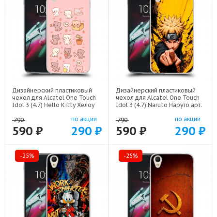
Дизайнерский пластиковый
Дизайнерский пластиковый
чехол для Alcatel One Touch
чехол для Alcatel One Touch
Idol 3 (4.7) Hello Kitty Хелоу
Idol 3 (4.7) Naruto Наруто арт:
Кити арт: 22252
22513
по акции
по акции
790
790
590 ₽
290 ₽
590 ₽
290 ₽
-25%
-25%