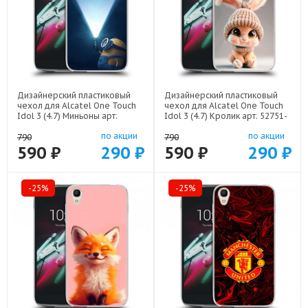
Дизайнерский пластиковый
Дизайнерский пластиковый
чехол для Alcatel One Touch
чехол для Alcatel One Touch
Idol 3 (4.7) Миньоны арт:
Idol 3 (4.7) Кролик арт: 52751-
52751-22609
22111
по акции
по акции
790
790
590 ₽
290 ₽
590 ₽
290 ₽
-25%
-25%