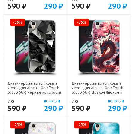
590 ₽
290 ₽
590 ₽
290 ₽
-25%
-25%
Дизайнерский пластиковый
Дизайнерский пластиковый
чехол для Alcatel One Touch
чехол для Alcatel One Touch
Idol 3 (4.7) Черные кристаллы
Idol 3 (4.7) Дракон Японский
арт: 52751-21551
арт: 52751-22602
по акции
по акции
790
790
590 ₽
290 ₽
590 ₽
290 ₽
-25%
-25%