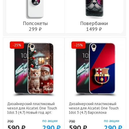
Попсокеты
Повербанки
299 ₽
1499 ₽
-25%
-25%
Дизайнерский пластиковый
Дизайнерский пластиковый
чехол для Alcatel One Touch
чехол для Alcatel One Touch
Idol 3 (4.7) Новый год арт:
Idol 3 (4.7) Барселона
52751-22824
Barcelona арт: 52751-22332
по акции
по акции
790
790
590 ₽
290 ₽
590 ₽
290 ₽