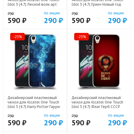
Idol 3 (4.7) Лесной волк арт:
Idol 3 (4.7) Гринч Новый год
52751-21539
Рождество арт: 52751-22808
по акции
по акции
790
790
590 ₽
290 ₽
590 ₽
290 ₽
-25%
-25%
Дизайнерский пластиковый
Дизайнерский пластиковый
чехол для Alcatel One Touch
чехол для Alcatel One Touch
Idol 3 (4.7) Harry Potter Гарри
Idol 3 (4.7) Флаг Герб СССР
Поттер арт: 52751-22516
арт: 52751-22570
по акции
по акции
790
790
590 ₽
290 ₽
590 ₽
290 ₽