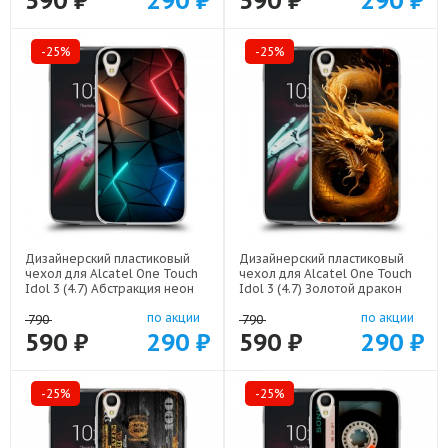
590 ₽
290 ₽
590 ₽
290 ₽
-25%
-25%
Дизайнерский пластиковый
Дизайнерский пластиковый
чехол для Alcatel One Touch
чехол для Alcatel One Touch
Idol 3 (4.7) Абстракция неон
Idol 3 (4.7) Золотой дракон
арт: 21708
арт: 21854
по акции
по акции
790
790
590 ₽
290 ₽
590 ₽
290 ₽
-25%
-25%