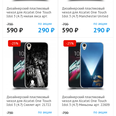
Дизайнерский пластиковый
Дизайнерский пластиковый
чехол для Alcatel One Touch
чехол для Alcatel One Touch
Idol 3 (4.7) милая лиса арт:
Idol 3 (4.7) Manchester United
22141
арт: 22501
по акции
по акции
790
790
590 ₽
290 ₽
590 ₽
290 ₽
-25%
-25%
Дизайнерский пластиковый
Дизайнерский пластиковый
чехол для Alcatel One Touch
чехол для Alcatel One Touch
Idol 3 (4.7) Скелет арт: 21722
Idol 3 (4.7) Миньоны арт: 22609
по акции
по акции
790
790