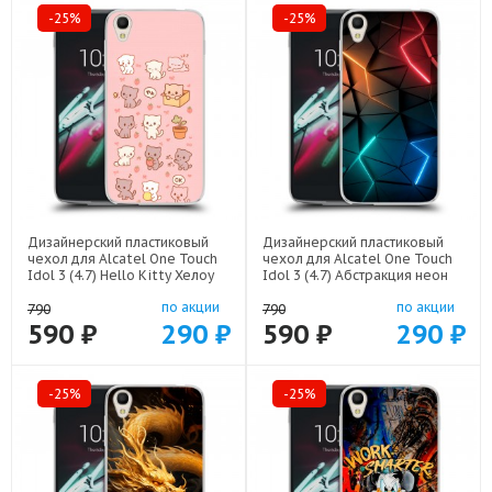
-25%
-25%
Дизайнерский пластиковый
Дизайнерский пластиковый
чехол для Alcatel One Touch
чехол для Alcatel One Touch
Idol 3 (4.7) Hello Kitty Хелоу
Idol 3 (4.7) Абстракция неон
Кити арт: 52751-22252
арт: 52751-21708
по акции
по акции
790
790
590 ₽
290 ₽
590 ₽
290 ₽
-25%
-25%