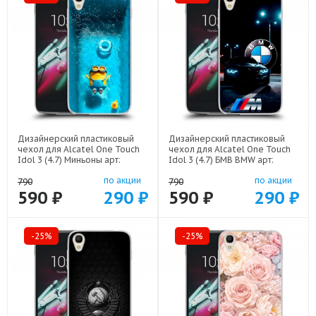
Дизайнерский пластиковый
Дизайнерский пластиковый
чехол для Alcatel One Touch
чехол для Alcatel One Touch
Idol 3 (4.7) Миньоны арт:
Idol 3 (4.7) БМВ BMW арт:
52751-22528
52751-22329
по акции
по акции
790
790
590 ₽
290 ₽
590 ₽
290 ₽
-25%
-25%