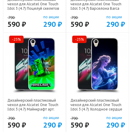
чехол для Alcatel One Touch
чехол для Alcatel One Touch
Idol 3 (4.7) Поцелуй скелетов
Idol 3 (4.7) Барселона Barca
арт: 21928
Yamal арт: 22552
по акции
по акции
790
790
590 ₽
290 ₽
590 ₽
290 ₽
-25%
-25%
Дизайнерский пластиковый
Дизайнерский пластиковый
чехол для Alcatel One Touch
чехол для Alcatel One Touch
Idol 3 (4.7) Майнкрафт арт:
Idol 3 (4.7) Холодное сердце
22273
Frozen арт: 22522
по акции
по акции
790
790
590 ₽
290 ₽
590 ₽
290 ₽