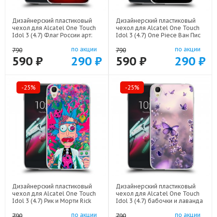
Дизайнерский пластиковый
Дизайнерский пластиковый
чехол для Alcatel One Touch
чехол для Alcatel One Touch
Idol 3 (4.7) Флаг России арт:
Idol 3 (4.7) One Piece Ван Пис
52751-22530
арт: 52751-22506
по акции
по акции
790
790
590 ₽
290 ₽
590 ₽
290 ₽
-25%
-25%
Дизайнерский пластиковый
Дизайнерский пластиковый
чехол для Alcatel One Touch
чехол для Alcatel One Touch
Idol 3 (4.7) Рик и Морти Rick
Idol 3 (4.7) бабочки и лаванда
Morty арт: 52751-22316
арт: 52751-22154
по акции
по акции
790
790