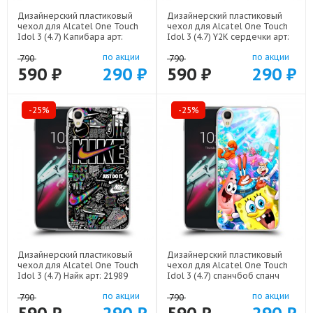
Дизайнерский пластиковый
Дизайнерский пластиковый
чехол для Alcatel One Touch
чехол для Alcatel One Touch
Idol 3 (4.7) Капибара арт:
Idol 3 (4.7) Y2K сердечки арт:
22263
22615
по акции
по акции
790
790
590 ₽
290 ₽
590 ₽
290 ₽
-25%
-25%
Дизайнерский пластиковый
Дизайнерский пластиковый
чехол для Alcatel One Touch
чехол для Alcatel One Touch
Idol 3 (4.7) Найк арт: 21989
Idol 3 (4.7) спанчбоб спанч
боб арт: 22291
по акции
по акции
790
790