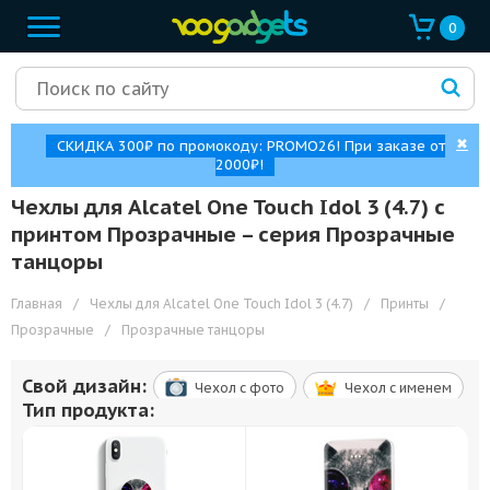
0
✖
СКИДКА 300₽ по промокоду: PROMO26! При заказе от
2000₽!
Чехлы для Alcatel One Touch Idol 3 (4.7) с
принтом Прозрачные – cерия Прозрачные
танцоры
Главная
/
Чехлы для Alcatel One Touch Idol 3 (4.7)
/
Принты
/
Прозрачные
/
Прозрачные танцоры
Свой дизайн:
Чехол c фото
Чехол c именем
Тип продукта: