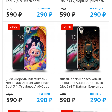
Idol 3 (4.7) Death note
Idol 3 (4.7) Черные кристаллы
Тетрадь смерти арт: 22524
арт: 21551
по акции
по акции
790
790
590 ₽
290 ₽
590 ₽
290 ₽
-25%
-25%
Дизайнерский пластиковый
Дизайнерский пластиковый
чехол для Alcatel One Touch
чехол для Alcatel One Touch
Idol 3 (4.7) Labubu Лабубу арт:
Idol 3 (4.7) Batman Бэтмен арт:
22595
22523
по акции
по акции
790
790
590 ₽
290 ₽
590 ₽
290 ₽