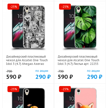
-25%
-25%
Дизайнерский пластиковый
Дизайнерский пластиковый
чехол для Alcatel One Touch
чехол для Alcatel One Touch
Idol 3 (4.7) Ahegao Ахегао
Idol 3 (4.7) Листья арт: 22255
Аниме арт: 22519
по акции
по акции
790
790
590 ₽
290 ₽
590 ₽
290 ₽
-25%
-25%