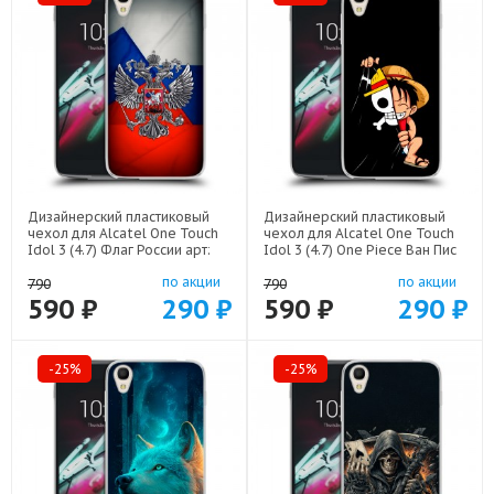
Дизайнерский пластиковый
Дизайнерский пластиковый
чехол для Alcatel One Touch
чехол для Alcatel One Touch
Idol 3 (4.7) Флаг России арт:
Idol 3 (4.7) One Piece Ван Пис
52751-22530
арт: 52751-22506
по акции
по акции
790
790
590 ₽
290 ₽
590 ₽
290 ₽
-25%
-25%