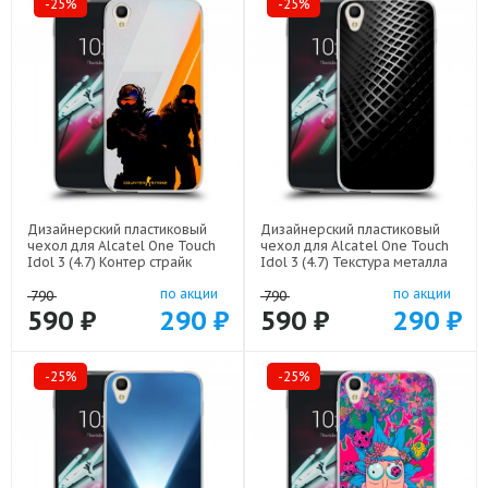
-25%
-25%
Дизайнерский пластиковый
Дизайнерский пластиковый
чехол для Alcatel One Touch
чехол для Alcatel One Touch
Idol 3 (4.7) Контер страйк
Idol 3 (4.7) Текстура металла
Counter strike арт: 22285
арт: 21936
по акции
по акции
790
790
590 ₽
290 ₽
590 ₽
290 ₽
-25%
-25%