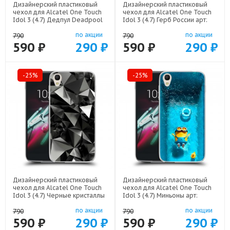
Дизайнерский пластиковый
Дизайнерский пластиковый
чехол для Alcatel One Touch
чехол для Alcatel One Touch
Idol 3 (4.7) Дедпул Deadpool
Idol 3 (4.7) Герб России арт:
арт: 52751-22559
52751-21974
по акции
по акции
790
790
590 ₽
290 ₽
590 ₽
290 ₽
-25%
-25%
Дизайнерский пластиковый
Дизайнерский пластиковый
чехол для Alcatel One Touch
чехол для Alcatel One Touch
Idol 3 (4.7) Черные кристаллы
Idol 3 (4.7) Миньоны арт:
арт: 52751-21551
52751-22528
по акции
по акции
790
790
590 ₽
290 ₽
590 ₽
290 ₽