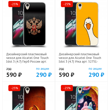
-25%
-25%
Дизайнерский пластиковый
Дизайнерский пластиковый
чехол для Alcatel One Touch
чехол для Alcatel One Touch
Idol 3 (4.7) Герб России арт:
Idol 3 (4.7) Утка арт: 52751-
52751-21607
21813
по акции
по акции
790
790
590 ₽
290 ₽
590 ₽
290 ₽
-25%
-25%