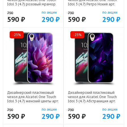
Idol 3 (4.7) розовый мрамор
Idol 3 (4.7) Ретро Нокия арт:
арт: 52751-22307
52751-21930
по акции
по акции
790
790
590 ₽
290 ₽
590 ₽
290 ₽
-25%
-25%
Дизайнерский пластиковый
Дизайнерский пластиковый
чехол для Alcatel One Touch
чехол для Alcatel One Touch
Idol 3 (4.7) женский цветы арт:
Idol 3 (4.7) Абстракиция арт:
52751-22373
52751-21977
по акции
по акции
790
790
590 ₽
290 ₽
590 ₽
290 ₽