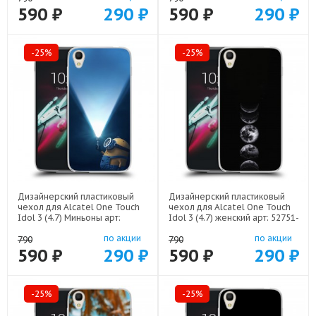
590 ₽
290 ₽
590 ₽
290 ₽
-25%
-25%
Дизайнерский пластиковый
Дизайнерский пластиковый
чехол для Alcatel One Touch
чехол для Alcatel One Touch
Idol 3 (4.7) Миньоны арт:
Idol 3 (4.7) женский арт: 52751-
52751-22609
22942
по акции
по акции
790
790
590 ₽
290 ₽
590 ₽
290 ₽
-25%
-25%