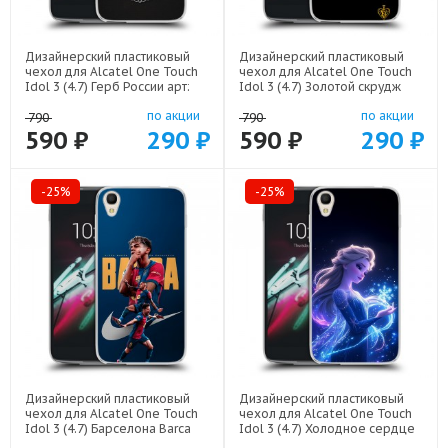
Дизайнерский пластиковый
Дизайнерский пластиковый
чехол для Alcatel One Touch
чехол для Alcatel One Touch
Idol 3 (4.7) Герб России арт:
Idol 3 (4.7) Золотой скрудж
21974
макдак арт: 21941
по акции
по акции
790
790
590 ₽
290 ₽
590 ₽
290 ₽
-25%
-25%
Дизайнерский пластиковый
Дизайнерский пластиковый
чехол для Alcatel One Touch
чехол для Alcatel One Touch
Idol 3 (4.7) Барселона Barca
Idol 3 (4.7) Холодное сердце
Yamal арт: 22552
Frozen арт: 22522