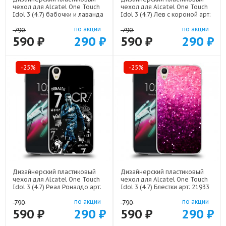
чехол для Alcatel One Touch
чехол для Alcatel One Touch
Idol 3 (4.7) бабочки и лаванда
Idol 3 (4.7) Лев с короной арт:
арт: 22154
21640
по акции
по акции
790
790
590 ₽
290 ₽
590 ₽
290 ₽
-25%
-25%
Дизайнерский пластиковый
Дизайнерский пластиковый
чехол для Alcatel One Touch
чехол для Alcatel One Touch
Idol 3 (4.7) Реал Роналдо арт:
Idol 3 (4.7) Блестки арт: 21933
22472
по акции
по акции
790
790
590 ₽
290 ₽
590 ₽
290 ₽