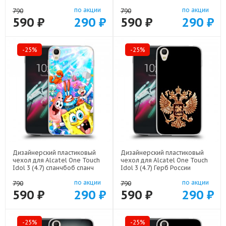
Аниме арт: 52751-22519
52751-21615
по акции
по акции
790
790
590 ₽
290 ₽
590 ₽
290 ₽
-25%
-25%
Дизайнерский пластиковый
Дизайнерский пластиковый
чехол для Alcatel One Touch
чехол для Alcatel One Touch
Idol 3 (4.7) спанчбоб спанч
Idol 3 (4.7) Герб России
боб арт: 52751-22291
золотой арт: 52751-21817
по акции
по акции
790
790
590 ₽
290 ₽
590 ₽
290 ₽
-25%
-25%