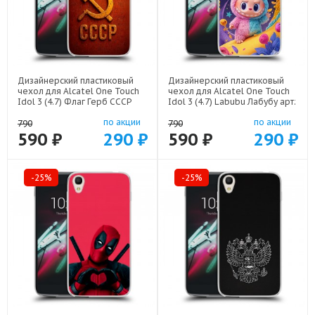
Дизайнерский пластиковый
Дизайнерский пластиковый
чехол для Alcatel One Touch
чехол для Alcatel One Touch
Idol 3 (4.7) Флаг Герб СССР
Idol 3 (4.7) Labubu Лабубу арт:
арт: 52751-22607
52751-22595
по акции
по акции
790
790
590 ₽
290 ₽
590 ₽
290 ₽
-25%
-25%