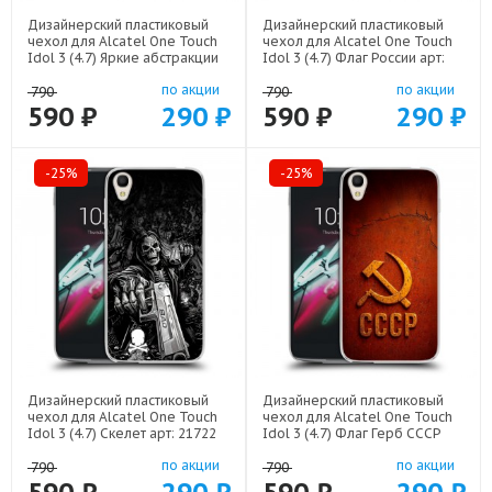
Дизайнерский пластиковый
Дизайнерский пластиковый
чехол для Alcatel One Touch
чехол для Alcatel One Touch
Idol 3 (4.7) Яркие абстракции
Idol 3 (4.7) Флаг России арт:
арт: 21616
22530
по акции
по акции
790
790
590 ₽
290 ₽
590 ₽
290 ₽
-25%
-25%
Дизайнерский пластиковый
Дизайнерский пластиковый
чехол для Alcatel One Touch
чехол для Alcatel One Touch
Idol 3 (4.7) Скелет арт: 21722
Idol 3 (4.7) Флаг Герб СССР
арт: 22607
по акции
по акции
790
790