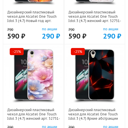
Дизайнерский пластиковый
Дизайнерский пластиковый
чехол для Alcatel One Touch
чехол для Alcatel One Touch
Idol 3 (4.7) Новый год арт:
Idol 3 (4.7) женский арт: 52751-
52751-22832
22946
по акции
по акции
790
790
590 ₽
290 ₽
590 ₽
290 ₽
-25%
-25%
Дизайнерский пластиковый
Дизайнерский пластиковый
чехол для Alcatel One Touch
чехол для Alcatel One Touch
Idol 3 (4.7) женский арт: 52751-
Idol 3 (4.7) Яркие абстракции
22920
арт: 52751-21616
по акции
по акции
790
790