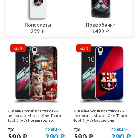
Попсокеты
Повербанки
299 ₽
1499 ₽
-25%
-25%
Дизайнерский пластиковый
Дизайнерский пластиковый
чехол для Alcatel One Touch
чехол для Alcatel One Touch
Idol 3 (4.7) Новый год арт:
Idol 3 (4.7) Барселона
52751-22824
Barcelona арт: 52751-22332
по акции
по акции
790
790
590 ₽
290 ₽
590 ₽
290 ₽