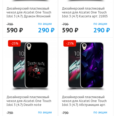
Дизайнерский пластиковый
Дизайнерский пластиковый
чехол для Alcatel One Touch
чехол для Alcatel One Touch
Idol 3 (4.7) Дракон Японский
Idol 3 (4.7) Кассета арт: 21805
арт: 22602
по акции
по акции
790
790
590 ₽
290 ₽
590 ₽
290 ₽
-25%
-25%
Дизайнерский пластиковый
Дизайнерский пластиковый
чехол для Alcatel One Touch
чехол для Alcatel One Touch
Idol 3 (4.7) Death note
Idol 3 (4.7) Абстракиция арт:
Тетрадь смерти арт: 22524
21977
по акции
по акции
790
790