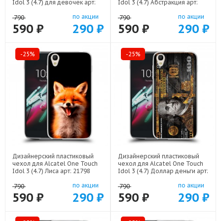
Idol 3 (4.7) для девочек арт:
Idol 3 (4.7) Абстракция арт:
22376
21830
по акции
по акции
790
790
590 ₽
290 ₽
590 ₽
290 ₽
-25%
-25%
Дизайнерский пластиковый
Дизайнерский пластиковый
чехол для Alcatel One Touch
чехол для Alcatel One Touch
Idol 3 (4.7) Лиса арт: 21798
Idol 3 (4.7) Доллар деньги арт:
22562
по акции
по акции
790
790
590 ₽
290 ₽
590 ₽
290 ₽