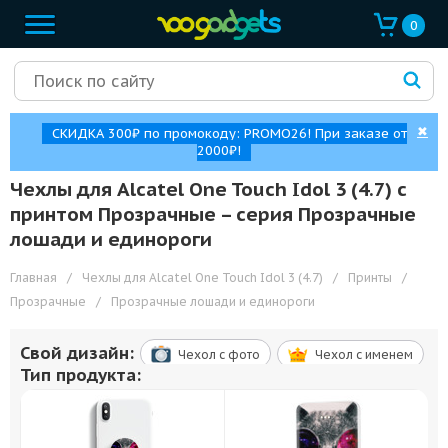
0
✖
СКИДКА 300₽ по промокоду: PROMO26! При заказе от
2000₽!
Чехлы для Alcatel One Touch Idol 3 (4.7) с
принтом Прозрачные – cерия Прозрачные
лошади и единороги
Главная
/
Чехлы для Alcatel One Touch Idol 3 (4.7)
/
Принты
/
Прозрачные
/
Прозрачные лошади и единороги
Свой дизайн:
Чехол c фото
Чехол c именем
Тип продукта: