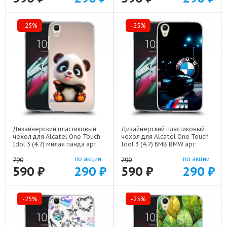
-25%
-25%
Дизайнерский пластиковый
Дизайнерский пластиковый
чехол для Alcatel One Touch
чехол для Alcatel One Touch
Idol 3 (4.7) милая панда арт:
Idol 3 (4.7) БМВ BMW арт:
52751-22560
52751-22329
по акции
по акции
790
790
590 ₽
290 ₽
590 ₽
290 ₽
-25%
-25%