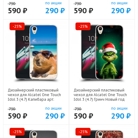
по акции
по акции
790
790
590 ₽
290 ₽
590 ₽
290 ₽
-25%
-25%
Дизайнерский пластиковый
Дизайнерский пластиковый
чехол для Alcatel One Touch
чехол для Alcatel One Touch
Idol 3 (4.7) Капибара арт:
Idol 3 (4.7) Гринч Новый год
22258
Рождество арт: 22808
по акции
по акции
790
790
590 ₽
290 ₽
590 ₽
290 ₽
-25%
-25%