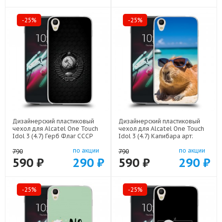
-25%
-25%
Дизайнерский пластиковый
Дизайнерский пластиковый
чехол для Alcatel One Touch
чехол для Alcatel One Touch
Idol 3 (4.7) Герб Флаг СССР
Idol 3 (4.7) Капибара арт:
арт: 52751-22504
52751-22258
по акции
по акции
790
790
590 ₽
290 ₽
590 ₽
290 ₽
-25%
-25%