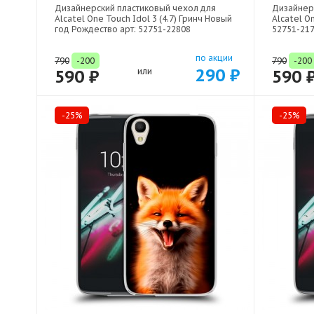
Дизайнерский пластиковый чехол для
Дизайнер
Alcatel One Touch Idol 3 (4.7) Гринч Новый
Alcatel On
год Рождество арт: 52751-22808
52751-21
по акции
790
-200
790
-200
290 ₽
590 ₽
или
590 
-25%
-25%