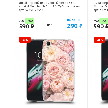
Дизайнерский пластиковый чехол для
Дизайнер
Alcatel One Touch Idol 3 (4.7) Смешной кот
Alcatel On
арт: 52751-22537
арт: 5275
по акции
790
-200
790
-200
290 ₽
590 ₽
или
590 
-25%
-25%