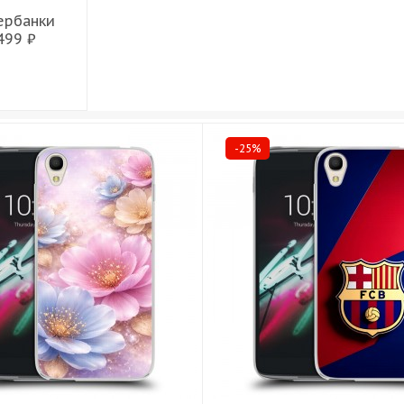
ербанки
499 ₽
-25%