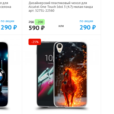
л для
Дизайнерский пластиковый чехол для
арселона
Alcatel One Touch Idol 3 (4.7) милая панда
арт: 52751-22560
по акции
по акции
790
-200
290 ₽
290 ₽
590 ₽
или
-25%