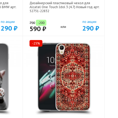
л для
Дизайнерский пластиковый чехол для
МВ BMW арт:
Alcatel One Touch Idol 3 (4.7) Новый год арт:
52751-22832
по акции
по акции
790
-200
290 ₽
290 ₽
590 ₽
или
-25%