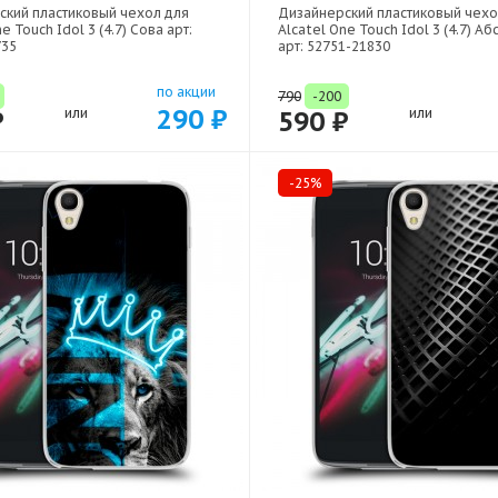
ский пластиковый чехол для
Дизайнерский пластиковый чехо
e Touch Idol 3 (4.7) Сова арт:
Alcatel One Touch Idol 3 (4.7) А
735
арт: 52751-21830
по акции
790
-200
290 ₽
₽
или
590 ₽
или
-25%