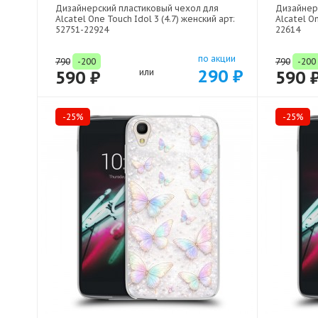
Дизайнерский пластиковый чехол для
Дизайнер
Alcatel One Touch Idol 3 (4.7) женский арт:
Alcatel On
52751-22924
22614
по акции
790
-200
790
-200
290 ₽
590 ₽
или
590 
-25%
-25%