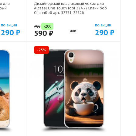
л для
Дизайнерский пластиковый чехол для
арый
Alcatel One Touch Idol 3 (4.7) Спанч боб
Спанчбоб арт: 52751-22526
по акции
по акции
790
-200
290 ₽
290 ₽
590 ₽
или
-25%