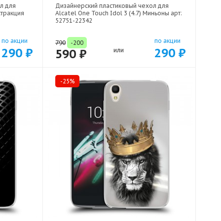
л для
Дизайнерский пластиковый чехол для
бстракция
Alcatel One Touch Idol 3 (4.7) Миньоны арт:
52751-22342
по акции
по акции
790
-200
290 ₽
290 ₽
590 ₽
или
-25%