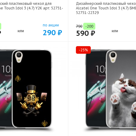
ский пластиковый чехол для
Дизайнерский пластиковый чехо
e Touch Idol 3 (4.7) Y2K арт: 52751-
Alcatel One Touch Idol 3 (4.7) Б
52751-22329
по акции
790
-200
290 ₽
₽
или
590 ₽
или
-25%