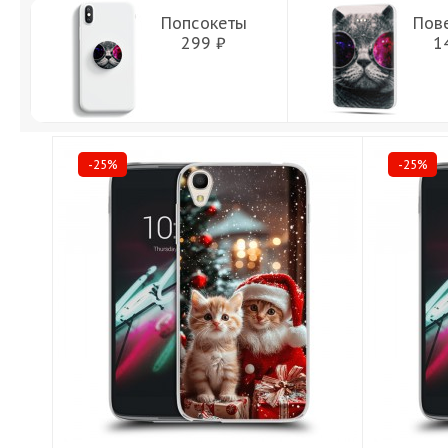
Попсокеты
Пов
299 ₽
1
-25%
-25%