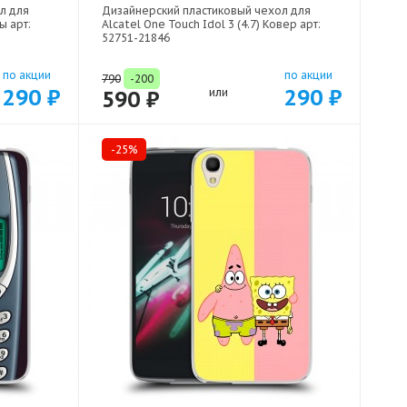
л для
Дизайнерский пластиковый чехол для
ы арт:
Alcatel One Touch Idol 3 (4.7) Ковер арт:
52751-21846
по акции
по акции
790
-200
290 ₽
290 ₽
590 ₽
или
-25%