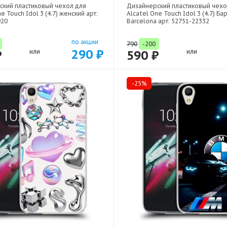
ский пластиковый чехол для
Дизайнерский пластиковый чехо
e Touch Idol 3 (4.7) женский арт:
Alcatel One Touch Idol 3 (4.7) Б
920
Barcelona арт: 52751-22332
по акции
790
-200
290 ₽
₽
или
590 ₽
или
-25%