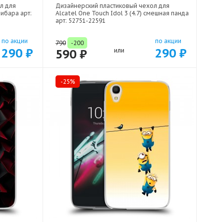
л для
Дизайнерский пластиковый чехол для
пибара арт:
Alcatel One Touch Idol 3 (4.7) смешная панда
арт: 52751-22591
по акции
по акции
790
-200
290 ₽
290 ₽
590 ₽
или
-25%