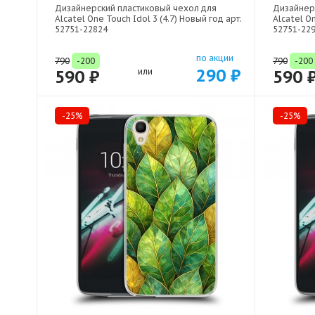
Дизайнерский пластиковый чехол для
Дизайнер
Alcatel One Touch Idol 3 (4.7) Новый год арт:
Alcatel On
52751-22824
52751-22
по акции
790
-200
790
-200
290 ₽
590 ₽
или
590 
-25%
-25%