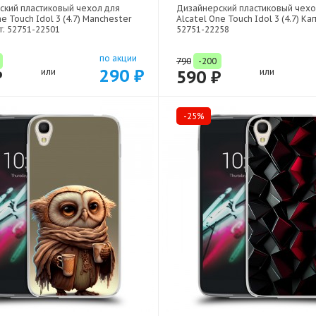
ский пластиковый чехол для
Дизайнерский пластиковый чехо
e Touch Idol 3 (4.7) Manchester
Alcatel One Touch Idol 3 (4.7) Ка
т: 52751-22501
52751-22258
по акции
790
-200
290 ₽
₽
или
590 ₽
или
-25%