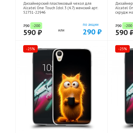
Дизайнерский пластиковый чехол для
Дизайнер
Alcatel One Touch Idol 3 (4.7) женский арт:
Alcatel On
52751-22946
скрудж ма
по акции
790
-200
790
-200
290 ₽
590 ₽
или
590 
-25%
-25%