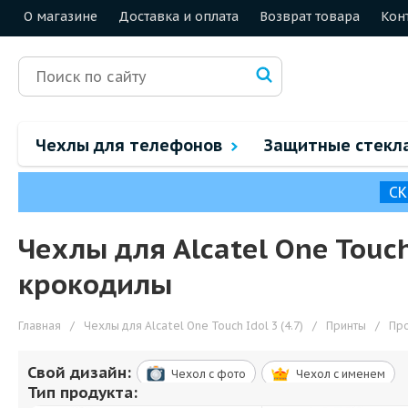
О магазине
Доставка и оплата
Возврат товара
Кон
Чехлы для телефонов
Защитные стекл
СК
Чехлы для Alcatel One Touc
крокодилы
Главная
/
Чехлы для Alcatel One Touch Idol 3 (4.7)
/
Принты
/
Пр
Свой дизайн:
Чехол c фото
Чехол c именем
Тип продукта: