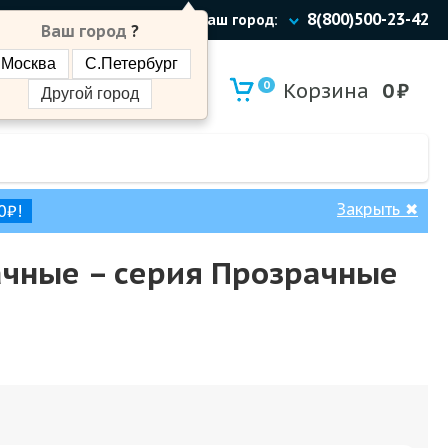
8(800)500-23-42
Ваш город:
Ваш город
?
Москва
С.Петербург
0
Корзина
0
₽
Другой город
Закрыть
✖
0₽!
рачные – cерия Прозрачные