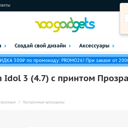
такты
а
Создай свой дизайн
Аксессуары
ИДКА 300₽ по промокоду: PROMO26! При заказе от 200
h Idol 3 (4.7) с принтом Проз
озрачные
/
Прозрачные крокодилы