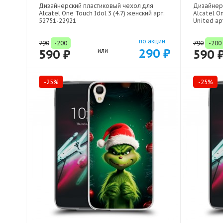
Дизайнерский пластиковый чехол для
Дизайнер
Alcatel One Touch Idol 3 (4.7) женский арт:
Alcatel On
52751-22921
United ар
по акции
790
-200
790
-200
290 ₽
590 ₽
или
590 
-25%
-25%