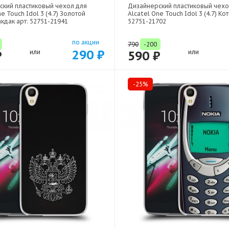
ский пластиковый чехол для
Дизайнерский пластиковый чехо
e Touch Idol 3 (4.7) Золотой
Alcatel One Touch Idol 3 (4.7) Кот
кдак арт: 52751-21941
52751-21702
по акции
790
-200
290 ₽
₽
или
590 ₽
или
-25%