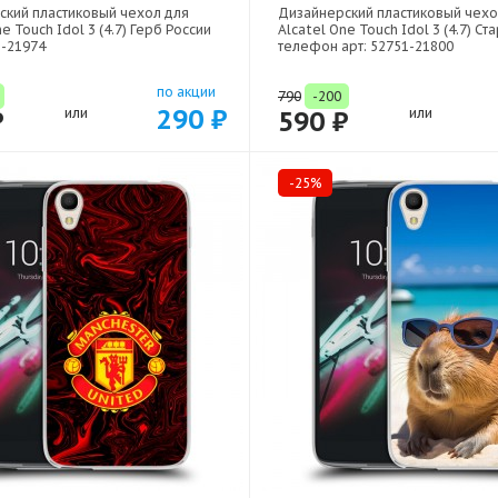
ский пластиковый чехол для
Дизайнерский пластиковый чехо
e Touch Idol 3 (4.7) Герб России
Alcatel One Touch Idol 3 (4.7) Ст
1-21974
телефон арт: 52751-21800
по акции
790
-200
290 ₽
₽
или
590 ₽
или
-25%