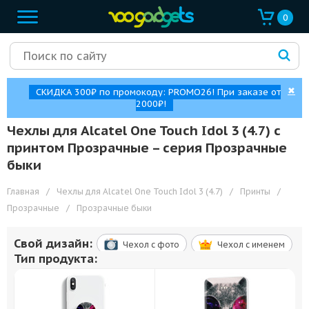
0
✖
СКИДКА 300₽ по промокоду: PROMO26! При заказе от
2000₽!
Чехлы для Alcatel One Touch Idol 3 (4.7) с
принтом Прозрачные – cерия Прозрачные
быки
Главная
/
Чехлы для Alcatel One Touch Idol 3 (4.7)
/
Принты
/
Прозрачные
/
Прозрачные быки
Свой дизайн:
Чехол c фото
Чехол c именем
Тип продукта: