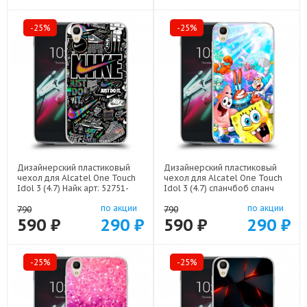
-25%
-25%
Дизайнерский пластиковый
Дизайнерский пластиковый
чехол для Alcatel One Touch
чехол для Alcatel One Touch
Idol 3 (4.7) Найк арт: 52751-
Idol 3 (4.7) спанчбоб спанч
21989
боб арт: 52751-22291
по акции
по акции
790
790
590 ₽
290 ₽
590 ₽
290 ₽
-25%
-25%