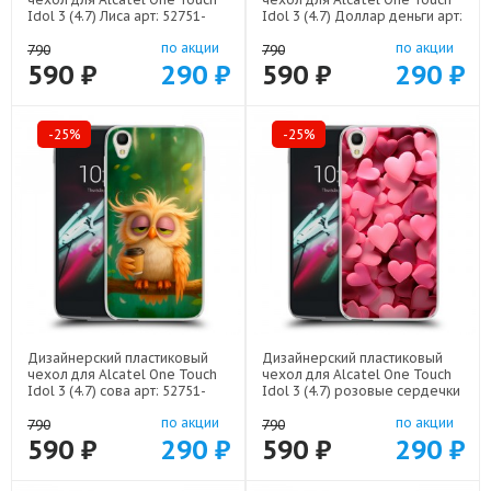
Idol 3 (4.7) Лиса арт: 52751-
Idol 3 (4.7) Доллар деньги арт:
21798
52751-22562
по акции
по акции
790
790
590 ₽
290 ₽
590 ₽
290 ₽
-25%
-25%
Дизайнерский пластиковый
Дизайнерский пластиковый
чехол для Alcatel One Touch
чехол для Alcatel One Touch
Idol 3 (4.7) сова арт: 52751-
Idol 3 (4.7) розовые сердечки
22211
арт: 52751-22309
по акции
по акции
790
790
590 ₽
290 ₽
590 ₽
290 ₽