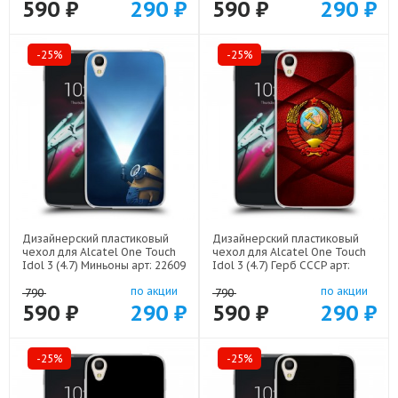
590 ₽
290 ₽
590 ₽
290 ₽
-25%
-25%
Дизайнерский пластиковый
Дизайнерский пластиковый
чехол для Alcatel One Touch
чехол для Alcatel One Touch
Idol 3 (4.7) Миньоны арт: 22609
Idol 3 (4.7) Герб СССР арт:
21615
по акции
по акции
790
790
590 ₽
290 ₽
590 ₽
290 ₽
-25%
-25%