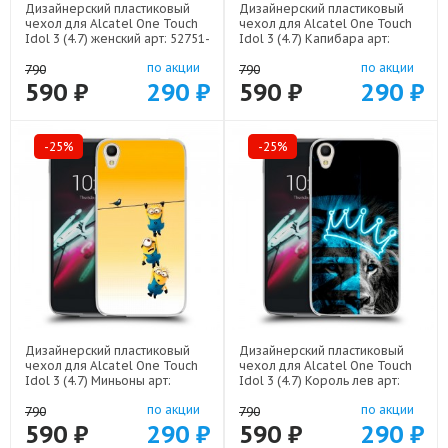
Дизайнерский пластиковый
Дизайнерский пластиковый
чехол для Alcatel One Touch
чехол для Alcatel One Touch
Idol 3 (4.7) женский арт: 52751-
Idol 3 (4.7) Капибара арт:
22942
52751-22263
по акции
по акции
790
790
590 ₽
290 ₽
590 ₽
290 ₽
-25%
-25%
Дизайнерский пластиковый
Дизайнерский пластиковый
чехол для Alcatel One Touch
чехол для Alcatel One Touch
Idol 3 (4.7) Миньоны арт:
Idol 3 (4.7) Король лев арт:
52751-22342
52751-22500
по акции
по акции
790
790
590 ₽
290 ₽
590 ₽
290 ₽