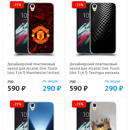
-25%
-25%
Дизайнерский пластиковый
Дизайнерский пластиковый
чехол для Alcatel One Touch
чехол для Alcatel One Touch
Idol 3 (4.7) Manchester United
Idol 3 (4.7) Текстура металла
арт: 52751-22501
арт: 52751-21936
по акции
по акции
790
790
590 ₽
290 ₽
590 ₽
290 ₽
-25%
-25%