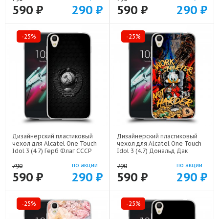
590 ₽
290 ₽
590 ₽
290 ₽
-25%
-25%
Дизайнерский пластиковый
Дизайнерский пластиковый
чехол для Alcatel One Touch
чехол для Alcatel One Touch
Idol 3 (4.7) Герб Флаг СССР
Idol 3 (4.7) Дональд Дак
арт: 52751-22504
Деньги арт: 52751-22137
по акции
по акции
790
790
590 ₽
290 ₽
590 ₽
290 ₽
-25%
-25%