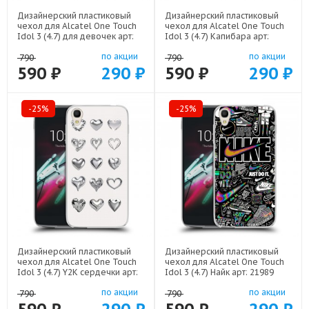
Дизайнерский пластиковый
Дизайнерский пластиковый
чехол для Alcatel One Touch
чехол для Alcatel One Touch
Idol 3 (4.7) для девочек арт:
Idol 3 (4.7) Капибара арт:
22376
22263
по акции
по акции
790
790
590 ₽
290 ₽
590 ₽
290 ₽
-25%
-25%
Дизайнерский пластиковый
Дизайнерский пластиковый
чехол для Alcatel One Touch
чехол для Alcatel One Touch
Idol 3 (4.7) Y2K сердечки арт:
Idol 3 (4.7) Найк арт: 21989
22615
по акции
по акции
790
790