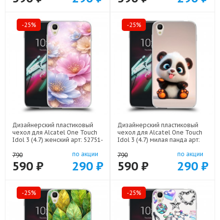
-25%
-25%
Дизайнерский пластиковый
Дизайнерский пластиковый
чехол для Alcatel One Touch
чехол для Alcatel One Touch
Idol 3 (4.7) женский арт: 52751-
Idol 3 (4.7) милая панда арт:
22920
52751-22560
по акции
по акции
790
790
590 ₽
290 ₽
590 ₽
290 ₽
-25%
-25%