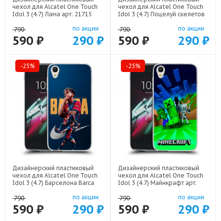
чехол для Alcatel One Touch
чехол для Alcatel One Touch
Idol 3 (4.7) Лама арт: 21715
Idol 3 (4.7) Поцелуй скелетов
арт: 21928
по акции
по акции
790
790
590 ₽
290 ₽
590 ₽
290 ₽
-25%
-25%
Дизайнерский пластиковый
Дизайнерский пластиковый
чехол для Alcatel One Touch
чехол для Alcatel One Touch
Idol 3 (4.7) Барселона Barca
Idol 3 (4.7) Майнкрафт арт:
Yamal арт: 22552
22273
по акции
по акции
790
790
590 ₽
290 ₽
590 ₽
290 ₽