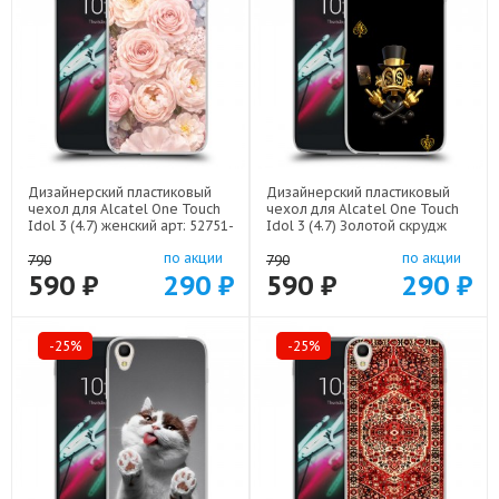
Дизайнерский пластиковый
Дизайнерский пластиковый
чехол для Alcatel One Touch
чехол для Alcatel One Touch
Idol 3 (4.7) женский арт: 52751-
Idol 3 (4.7) Золотой скрудж
22921
макдак арт: 52751-21941
по акции
по акции
790
790
590 ₽
290 ₽
590 ₽
290 ₽
-25%
-25%