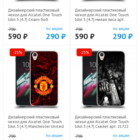
Дизайнерский пластиковый
Дизайнерский пластиковый
чехол для Alcatel One Touch
чехол для Alcatel One Touch
Idol 3 (4.7) Спанч боб
Idol 3 (4.7) милая лиса арт:
Спанчбоб арт: 22526
22141
по акции
по акции
790
790
590 ₽
290 ₽
590 ₽
290 ₽
-25%
-25%
Дизайнерский пластиковый
Дизайнерский пластиковый
чехол для Alcatel One Touch
чехол для Alcatel One Touch
Idol 3 (4.7) Manchester United
Idol 3 (4.7) Скелет арт: 21722
арт: 22501
по акции
по акции
790
790