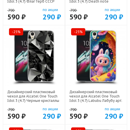
Idol 3 (4.7) Флаг Герб СССР
Idol 3 (4.7) Death note
арт: 22607
Тетрадь смерти арт: 22524
по акции
по акции
790
790
590 ₽
290 ₽
590 ₽
290 ₽
-25%
-25%
Дизайнерский пластиковый
Дизайнерский пластиковый
чехол для Alcatel One Touch
чехол для Alcatel One Touch
Idol 3 (4.7) Черные кристаллы
Idol 3 (4.7) Labubu Лабубу арт:
арт: 21551
22595
по акции
по акции
790
790
590 ₽
290 ₽
590 ₽
290 ₽