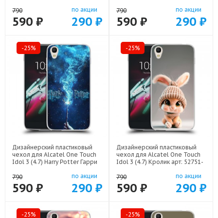
Рождество арт: 52751-22808
арт: 52751-21800
по акции
по акции
790
790
590 ₽
290 ₽
590 ₽
290 ₽
-25%
-25%
Дизайнерский пластиковый
Дизайнерский пластиковый
чехол для Alcatel One Touch
чехол для Alcatel One Touch
Idol 3 (4.7) Harry Potter Гарри
Idol 3 (4.7) Кролик арт: 52751-
Поттер арт: 52751-22516
22111
по акции
по акции
790
790
590 ₽
290 ₽
590 ₽
290 ₽
-25%
-25%