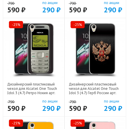
по акции
по акции
790
790
590 ₽
290 ₽
590 ₽
290 ₽
-25%
-25%
Дизайнерский пластиковый
Дизайнерский пластиковый
чехол для Alcatel One Touch
чехол для Alcatel One Touch
Idol 3 (4.7) Ретро Нокия арт:
Idol 3 (4.7) Герб России арт:
21930
21607
по акции
по акции
790
790
590 ₽
290 ₽
590 ₽
290 ₽
-25%
-25%