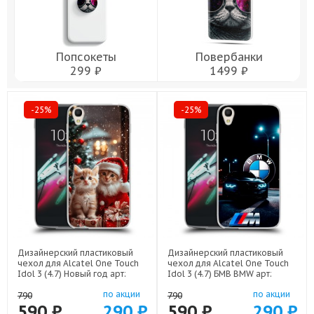
Попсокеты
Повербанки
299 ₽
1499 ₽
-25%
-25%
Дизайнерский пластиковый
Дизайнерский пластиковый
чехол для Alcatel One Touch
чехол для Alcatel One Touch
Idol 3 (4.7) Новый год арт:
Idol 3 (4.7) БМВ BMW арт:
52751-22824
52751-22329
по акции
по акции
790
790
590 ₽
290 ₽
590 ₽
290 ₽