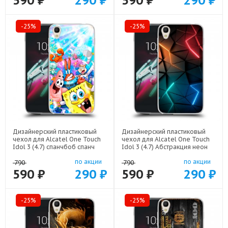
590 ₽
290 ₽
590 ₽
290 ₽
-25%
-25%
Дизайнерский пластиковый
Дизайнерский пластиковый
чехол для Alcatel One Touch
чехол для Alcatel One Touch
Idol 3 (4.7) спанчбоб спанч
Idol 3 (4.7) Абстракция неон
боб арт: 22291
арт: 21708
по акции
по акции
790
790
590 ₽
290 ₽
590 ₽
290 ₽
-25%
-25%