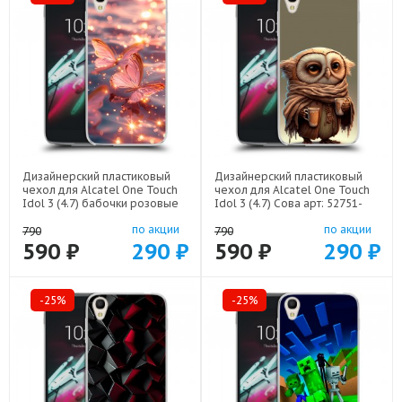
Дизайнерский пластиковый
Дизайнерский пластиковый
чехол для Alcatel One Touch
чехол для Alcatel One Touch
Idol 3 (4.7) бабочки розовые
Idol 3 (4.7) Сова арт: 52751-
арт: 52751-22295
21735
по акции
по акции
790
790
590 ₽
290 ₽
590 ₽
290 ₽
-25%
-25%