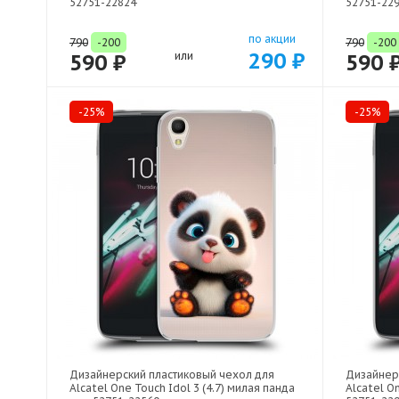
52751-22824
52751-22
по акции
790
-200
790
-200
290 ₽
590 ₽
или
590 
-25%
-25%
Дизайнерский пластиковый чехол для
Дизайнер
Alcatel One Touch Idol 3 (4.7) милая панда
Alcatel On