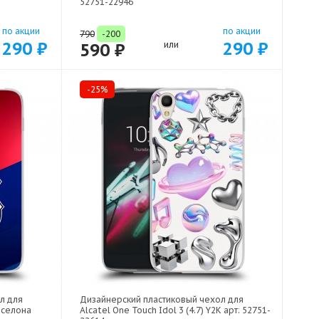
52751-22946
по акции
по акции
790
-200
290 ₽
290 ₽
590 ₽
или
-25%
л для
Дизайнерский пластиковый чехол для
арселона
Alcatel One Touch Idol 3 (4.7) Y2K арт: 52751-