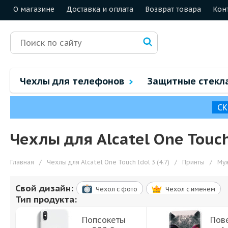
О магазине
Доставка и оплата
Возврат товара
Кон
Чехлы для телефонов
Защитные стекл
СК
Чехлы для Alcatel One Touch
Главная
/
Чехлы для Alcatel One Touch Idol 3 (4.7)
/
Принты
/
Му
Свой дизайн:
Чехол c фото
Чехол c именем
Тип продукта:
Попсокеты
Пов