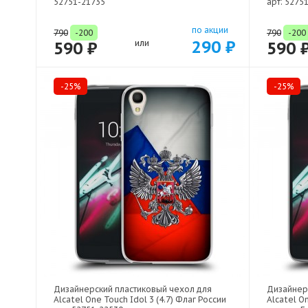
52751-21735
арт: 5275
по акции
790
-200
790
-200
290 ₽
590 ₽
или
590 
-25%
-25%
Дизайнерский пластиковый чехол для
Дизайнер
Alcatel One Touch Idol 3 (4.7) Флаг России
Alcatel O