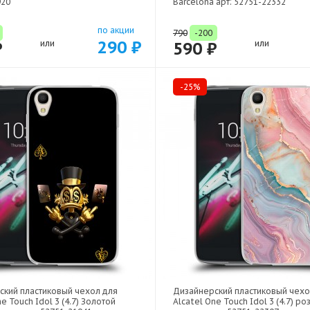
920
Barcelona арт: 52751-22332
по акции
790
-200
290 ₽
₽
или
590 ₽
или
-25%
ский пластиковый чехол для
Дизайнерский пластиковый чехо
e Touch Idol 3 (4.7) Золотой
Alcatel One Touch Idol 3 (4.7) р