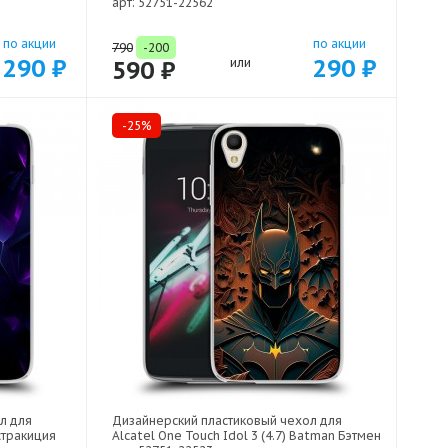
арт: 52751-22562
по акции
по акции
790
-200
290 ₽
290 ₽
590 ₽
или
-25%
л для
Дизайнерский пластиковый чехол для
бстракиция
Alcatel One Touch Idol 3 (4.7) Batman Бэтмен