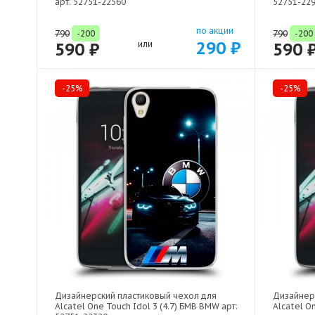
арт: 52751-22560
52751-22
по акции
790
-200
790
-200
290 ₽
590 ₽
или
590 
-25%
-25%
Дизайнерский пластиковый чехол для
Дизайнер
Alcatel One Touch Idol 3 (4.7) БМВ BMW арт:
Alcatel On