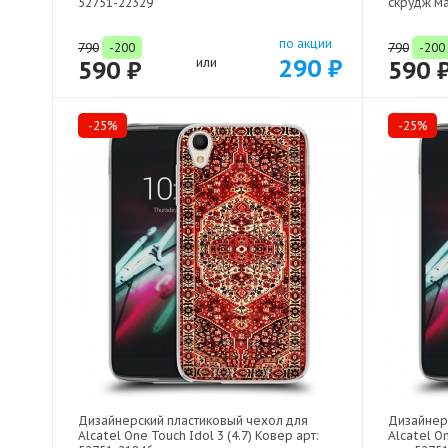
52751-22329
скрудж ма
по акции
790
-200
790
-200
290 ₽
590 ₽
или
590 
-25%
-25%
Дизайнерский пластиковый чехол для
Дизайнер
Alcatel One Touch Idol 3 (4.7) Ковер арт:
Alcatel On