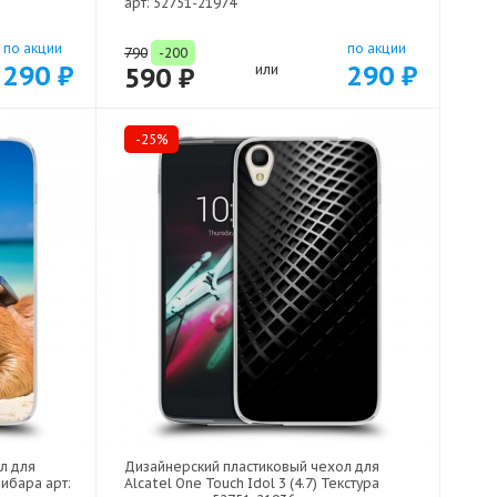
арт: 52751-21974
по акции
по акции
790
-200
290 ₽
290 ₽
590 ₽
или
-25%
л для
Дизайнерский пластиковый чехол для
пибара арт:
Alcatel One Touch Idol 3 (4.7) Текстура