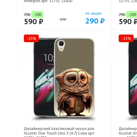
телефон арт: 52751-21800
52751-22
по акции
790
-200
790
-200
290 ₽
590 ₽
или
590 
-25%
-25%
Дизайнерский пластиковый чехол для
Дизайнер
Alcatel One Touch Idol 3 (4.7) Сова арт:
Alcatel O