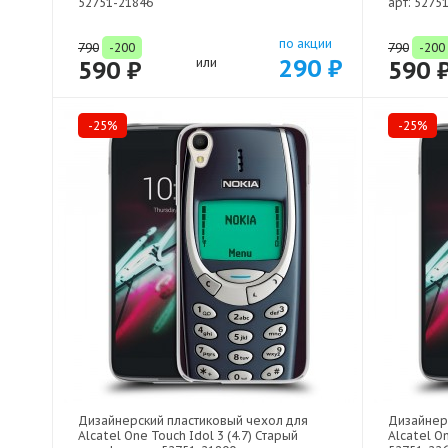
52751-21846
арт: 5275
по акции
790
-200
790
-200
290 ₽
590 ₽
или
590 
-25%
-25%
Дизайнерский пластиковый чехол для
Дизайнер
Alcatel One Touch Idol 3 (4.7) Старый
Alcatel On