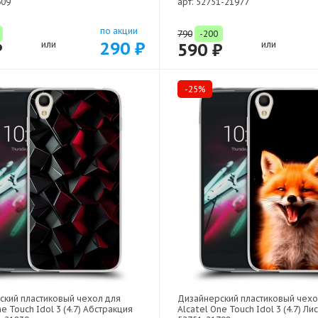
609
арт: 52751-21977
по акции
790
-200
290 ₽
₽
или
590 ₽
или
-25%
ский пластиковый чехол для
Дизайнерский пластиковый чехо
ne Touch Idol 3 (4.7) Абстракция
Alcatel One Touch Idol 3 (4.7) Лис