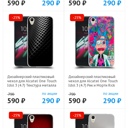
590 ₽
290 ₽
590 ₽
290 ₽
-25%
-25%
Дизайнерский пластиковый
Дизайнерский пластиковый
чехол для Alcatel One Touch
чехол для Alcatel One Touch
Idol 3 (4.7) Текстура металла
Idol 3 (4.7) Рик и Морти Rick
арт: 21936
Morty арт: 22316
по акции
по акции
790
790
590 ₽
290 ₽
590 ₽
290 ₽
-25%
-25%