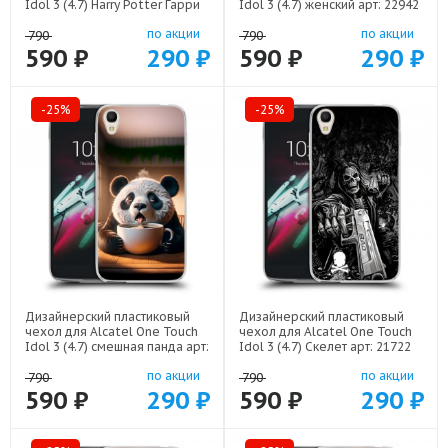
Idol 3 (4.7) Harry Potter Гарри
Idol 3 (4.7) женский арт: 22942
Поттер арт: 22516
по акции
по акции
790
790
590 ₽
290 ₽
590 ₽
290 ₽
-25%
-25%
Дизайнерский пластиковый
Дизайнерский пластиковый
чехол для Alcatel One Touch
чехол для Alcatel One Touch
Idol 3 (4.7) смешная панда арт:
Idol 3 (4.7) Скелет арт: 21722
22591
по акции
по акции
790
790
590 ₽
290 ₽
590 ₽
290 ₽