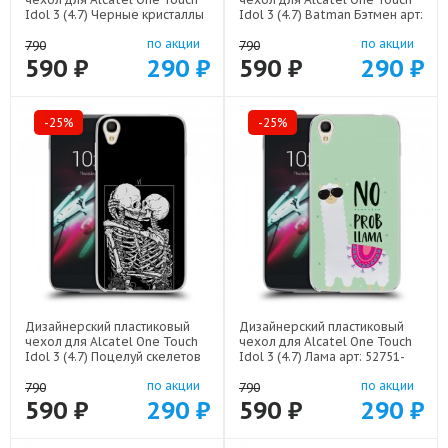
Idol 3 (4.7) Черные кристаллы
Idol 3 (4.7) Batman Бэтмен арт:
арт: 52751-21551
52751-22523
по акции
по акции
790
790
590 ₽
290 ₽
590 ₽
290 ₽
-25%
-25%
Дизайнерский пластиковый
Дизайнерский пластиковый
чехол для Alcatel One Touch
чехол для Alcatel One Touch
Idol 3 (4.7) Поцелуй скелетов
Idol 3 (4.7) Лама арт: 52751-
арт: 52751-21928
21715
по акции
по акции
790
790
590 ₽
290 ₽
590 ₽
290 ₽