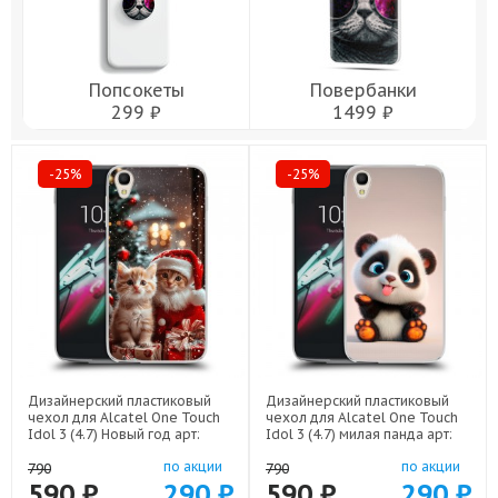
Попсокеты
Повербанки
299 ₽
1499 ₽
-25%
-25%
Дизайнерский пластиковый
Дизайнерский пластиковый
чехол для Alcatel One Touch
чехол для Alcatel One Touch
Idol 3 (4.7) Новый год арт:
Idol 3 (4.7) милая панда арт:
52751-22824
52751-22560
по акции
по акции
790
790
590 ₽
290 ₽
590 ₽
290 ₽