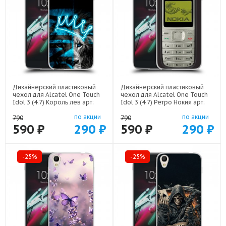
Дизайнерский пластиковый
Дизайнерский пластиковый
чехол для Alcatel One Touch
чехол для Alcatel One Touch
Idol 3 (4.7) Король лев арт:
Idol 3 (4.7) Ретро Нокия арт:
52751-22500
52751-21930
по акции
по акции
790
790
590 ₽
290 ₽
590 ₽
290 ₽
-25%
-25%