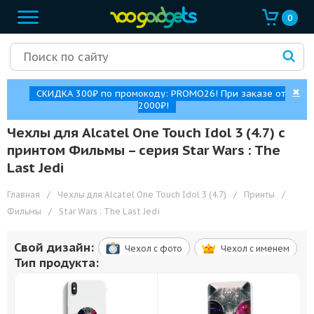
0
✖
СКИДКА 300₽ по промокоду: PROMO26! При заказе от
2000₽!
Чехлы для Alcatel One Touch Idol 3 (4.7) с
принтом Фильмы – cерия Star Wars : The
Last Jedi
Главная
/
Чехлы для Alcatel One Touch Idol 3 (4.7)
/
Принты
/
Фильмы
/
Star Wars : The Last Jedi
Свой дизайн:
Чехол c фото
Чехол c именем
Тип продукта: