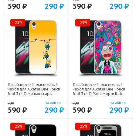
590 ₽
290 ₽
590 ₽
290 ₽
-25%
-25%
Дизайнерский пластиковый
Дизайнерский пластиковый
чехол для Alcatel One Touch
чехол для Alcatel One Touch
Idol 3 (4.7) Миньоны арт:
Idol 3 (4.7) Рик и Морти Rick
52751-22342
Morty арт: 52751-22316
по акции
по акции
790
790
590 ₽
290 ₽
590 ₽
290 ₽
-25%
-25%