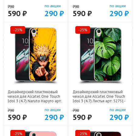
52751-21607
21813
по акции
по акции
790
790
590 ₽
290 ₽
590 ₽
290 ₽
-25%
-25%
Дизайнерский пластиковый
Дизайнерский пластиковый
чехол для Alcatel One Touch
чехол для Alcatel One Touch
Idol 3 (4.7) Naruto Наруто арт:
Idol 3 (4.7) Листья арт: 52751-
52751-22513
22255
по акции
по акции
790
790
590 ₽
290 ₽
590 ₽
290 ₽
-25%
-25%