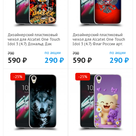
Дизайнерский пластиковый
Дизайнерский пластиковый
чехол для Alcatel One Touch
чехол для Alcatel One Touch
Idol 3 (4.7) Дональд Дак
Idol 3 (4.7) Флаг России арт:
Деньги арт: 52751-22137
52751-22530
по акции
по акции
790
790
590 ₽
290 ₽
590 ₽
290 ₽
-25%
-25%