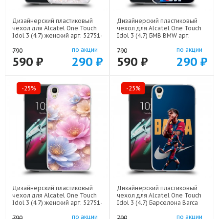
Дизайнерский пластиковый
Дизайнерский пластиковый
чехол для Alcatel One Touch
чехол для Alcatel One Touch
Idol 3 (4.7) женский арт: 52751-
Idol 3 (4.7) БМВ BMW арт:
22946
52751-22329
по акции
по акции
790
790
590 ₽
290 ₽
590 ₽
290 ₽
-25%
-25%
Дизайнерский пластиковый
Дизайнерский пластиковый
чехол для Alcatel One Touch
чехол для Alcatel One Touch
Idol 3 (4.7) женский арт: 52751-
Idol 3 (4.7) Барселона Barca
22920
Yamal арт: 52751-22552
по акции
по акции
790
790