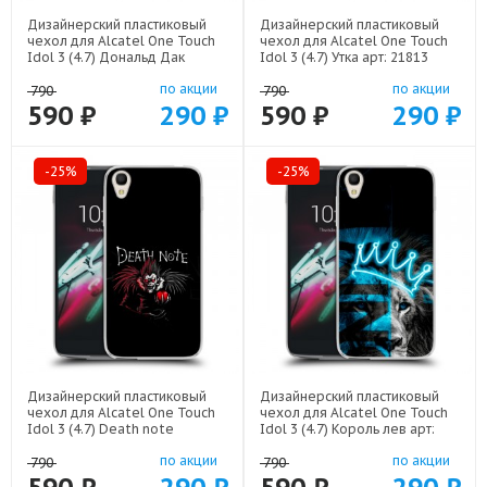
Дизайнерский пластиковый
Дизайнерский пластиковый
чехол для Alcatel One Touch
чехол для Alcatel One Touch
Idol 3 (4.7) Дональд Дак
Idol 3 (4.7) Утка арт: 21813
Деньги арт: 22137
по акции
по акции
790
790
590 ₽
290 ₽
590 ₽
290 ₽
-25%
-25%
Дизайнерский пластиковый
Дизайнерский пластиковый
чехол для Alcatel One Touch
чехол для Alcatel One Touch
Idol 3 (4.7) Death note
Idol 3 (4.7) Король лев арт:
Тетрадь смерти арт: 22524
22500
по акции
по акции
790
790