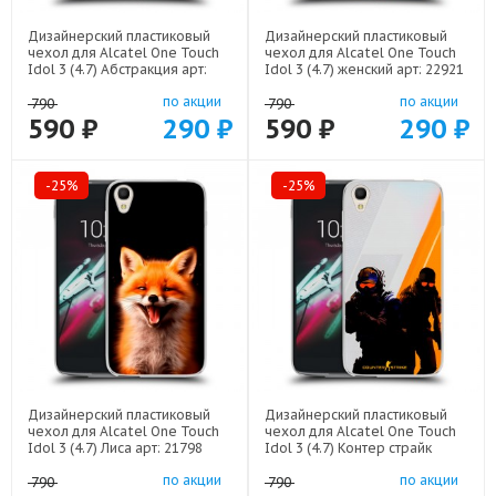
Дизайнерский пластиковый
Дизайнерский пластиковый
чехол для Alcatel One Touch
чехол для Alcatel One Touch
Idol 3 (4.7) Абстракция арт:
Idol 3 (4.7) женский арт: 22921
21830
по акции
по акции
790
790
590 ₽
290 ₽
590 ₽
290 ₽
-25%
-25%
Дизайнерский пластиковый
Дизайнерский пластиковый
чехол для Alcatel One Touch
чехол для Alcatel One Touch
Idol 3 (4.7) Лиса арт: 21798
Idol 3 (4.7) Контер страйк
Counter strike арт: 22285
по акции
по акции
790
790