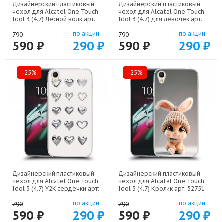
Дизайнерский пластиковый
Дизайнерский пластиковый
чехол для Alcatel One Touch
чехол для Alcatel One Touch
Idol 3 (4.7) Лесной волк арт:
Idol 3 (4.7) для девочек арт:
52751-21539
52751-22376
по акции
по акции
790
790
590 ₽
290 ₽
590 ₽
290 ₽
-25%
-25%
Дизайнерский пластиковый
Дизайнерский пластиковый
чехол для Alcatel One Touch
чехол для Alcatel One Touch
Idol 3 (4.7) Y2K сердечки арт:
Idol 3 (4.7) Кролик арт: 52751-
52751-22615
22111
по акции
по акции
790
790
590 ₽
290 ₽
590 ₽
290 ₽