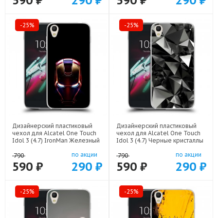
590 ₽
290 ₽
590 ₽
290 ₽
-25%
-25%
Дизайнерский пластиковый
Дизайнерский пластиковый
чехол для Alcatel One Touch
чехол для Alcatel One Touch
Idol 3 (4.7) IronMan Железный
Idol 3 (4.7) Черные кристаллы
человек арт: 22578
арт: 21551
по акции
по акции
790
790
590 ₽
290 ₽
590 ₽
290 ₽
-25%
-25%