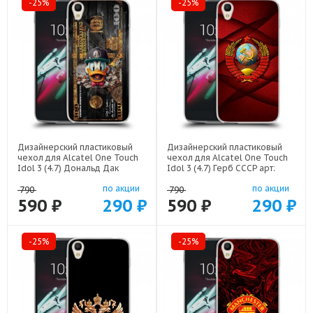
-25%
-25%
Дизайнерский пластиковый
Дизайнерский пластиковый
чехол для Alcatel One Touch
чехол для Alcatel One Touch
Idol 3 (4.7) Дональд Дак
Idol 3 (4.7) Герб СССР арт:
Доллар арт: 22603
21615
по акции
по акции
790
790
590 ₽
290 ₽
590 ₽
290 ₽
-25%
-25%