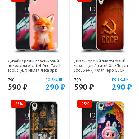
Дизайнерский пластиковый
Дизайнерский пластиковый
чехол для Alcatel One Touch
чехол для Alcatel One Touch
Idol 3 (4.7) милая лиса арт:
Idol 3 (4.7) Флаг Герб СССР
52751-22141
арт: 52751-22607
по акции
по акции
790
790
590 ₽
290 ₽
590 ₽
290 ₽
-25%
-25%