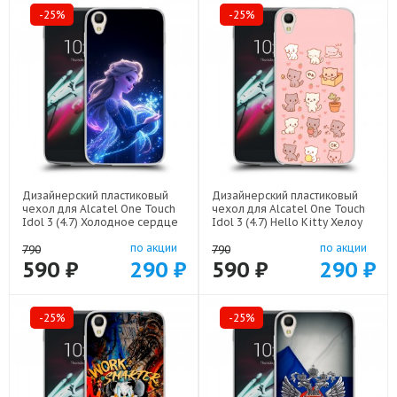
-25%
-25%
Дизайнерский пластиковый
Дизайнерский пластиковый
чехол для Alcatel One Touch
чехол для Alcatel One Touch
Idol 3 (4.7) Холодное сердце
Idol 3 (4.7) Hello Kitty Хелоу
Frozen арт: 52751-22522
Кити арт: 52751-22252
по акции
по акции
790
790
590 ₽
290 ₽
590 ₽
290 ₽
-25%
-25%