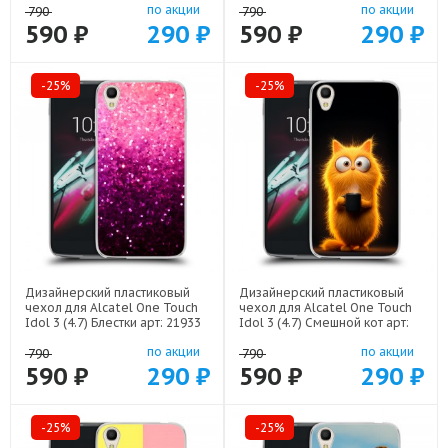
по акции
по акции
790
790
590 ₽
290 ₽
590 ₽
290 ₽
-25%
-25%
Дизайнерский пластиковый
Дизайнерский пластиковый
чехол для Alcatel One Touch
чехол для Alcatel One Touch
Idol 3 (4.7) Блестки арт: 21933
Idol 3 (4.7) Смешной кот арт:
22537
по акции
по акции
790
790
590 ₽
290 ₽
590 ₽
290 ₽
-25%
-25%