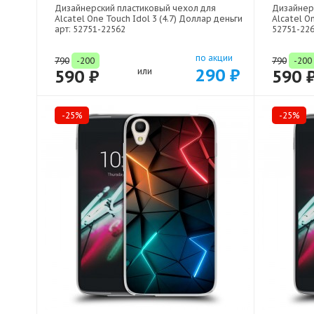
Дизайнерский пластиковый чехол для
Дизайнер
Alcatel One Touch Idol 3 (4.7) Доллар деньги
Alcatel On
арт: 52751-22562
52751-22
по акции
790
-200
790
-200
290 ₽
590 ₽
или
590 
-25%
-25%