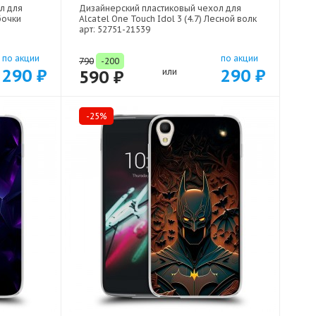
л для
Дизайнерский пластиковый чехол для
бочки
Alcatel One Touch Idol 3 (4.7) Лесной волк
арт: 52751-21539
по акции
по акции
790
-200
290 ₽
290 ₽
590 ₽
или
-25%