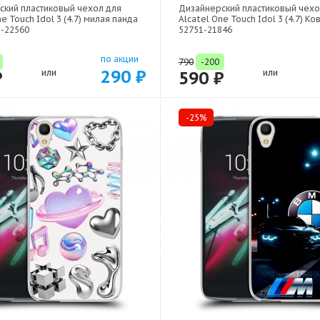
ский пластиковый чехол для
Дизайнерский пластиковый чехо
ne Touch Idol 3 (4.7) милая панда
Alcatel One Touch Idol 3 (4.7) Ко
1-22560
52751-21846
по акции
790
-200
290 ₽
₽
или
590 ₽
или
-25%