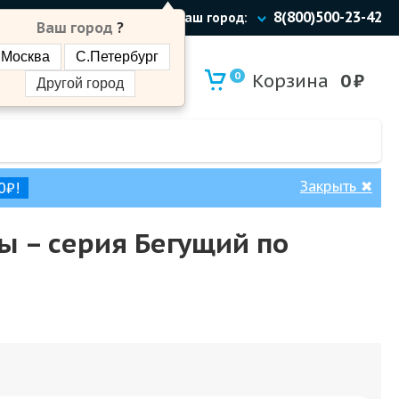
8(800)500-23-42
Ваш город:
Ваш город
?
Москва
С.Петербург
0
Корзина
0
₽
Другой город
Закрыть
✖
0₽!
мы – cерия Бегущий по