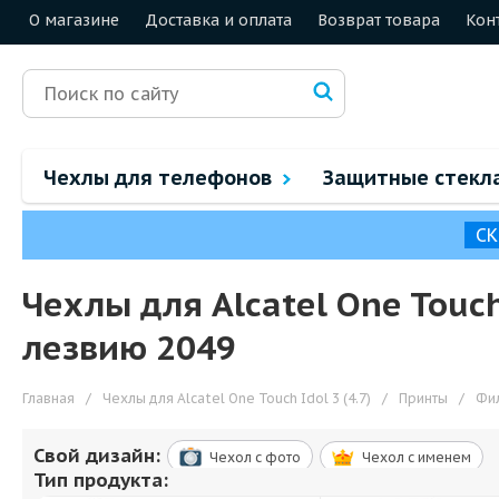
О магазине
Доставка и оплата
Возврат товара
Кон
Чехлы для телефонов
Защитные стекл
СК
Чехлы для Alcatel One Touch
лезвию 2049
Главная
/
Чехлы для Alcatel One Touch Idol 3 (4.7)
/
Принты
/
Фи
Свой дизайн:
Чехол c фото
Чехол c именем
Тип продукта: