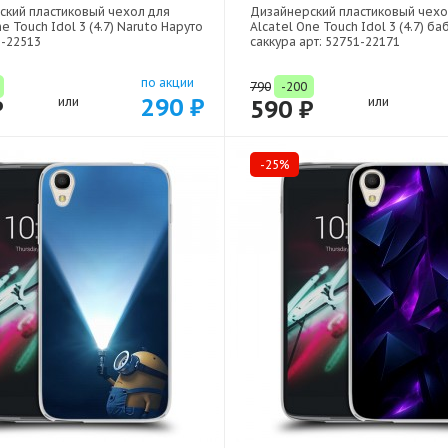
ский пластиковый чехол для
Дизайнерский пластиковый чехо
e Touch Idol 3 (4.7) Naruto Наруто
Alcatel One Touch Idol 3 (4.7) ба
1-22513
саккура арт: 52751-22171
по акции
790
-200
290 ₽
₽
или
590 ₽
или
-25%