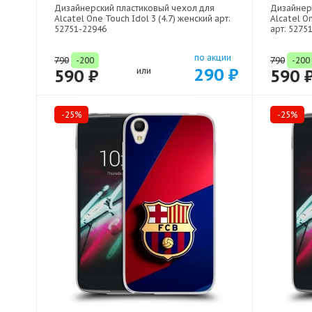
Дизайнерский пластиковый чехол для
Дизайнер
Alcatel One Touch Idol 3 (4.7) женский арт:
Alcatel O
52751-22946
арт: 5275
по акции
790
-200
790
-200
290 ₽
590 ₽
или
590 
-25%
-25%