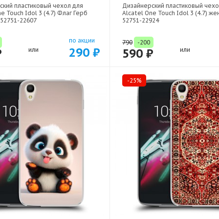
ский пластиковый чехол для
Дизайнерский пластиковый чехо
e Touch Idol 3 (4.7) Флаг Герб
Alcatel One Touch Idol 3 (4.7) же
 52751-22607
52751-22924
по акции
790
-200
290 ₽
₽
или
590 ₽
или
-25%