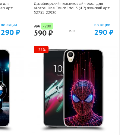
л для
Дизайнерский пластиковый чехол для
вер арт:
Alcatel One Touch Idol 3 (4.7) женский арт:
52751-22920
по акции
по акции
790
-200
290 ₽
290 ₽
590 ₽
или
-25%