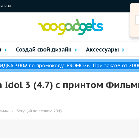
такты
а
Создай свой дизайн
Аксессуары
ИДКА 300₽ по промокоду: PROMO26! При заказе от 200
 Idol 3 (4.7) с принтом Филь
льмы
/
Бегущий по лезвию 2049