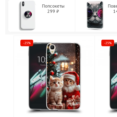
Попсокеты
Пов
299 ₽
1
-25%
-25%