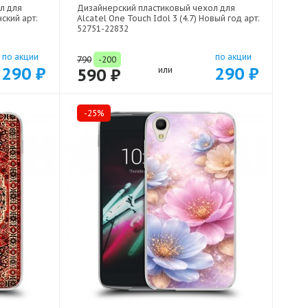
л для
Дизайнерский пластиковый чехол для
нский арт:
Alcatel One Touch Idol 3 (4.7) Новый год арт:
52751-22832
по акции
по акции
790
-200
290 ₽
290 ₽
590 ₽
или
-25%