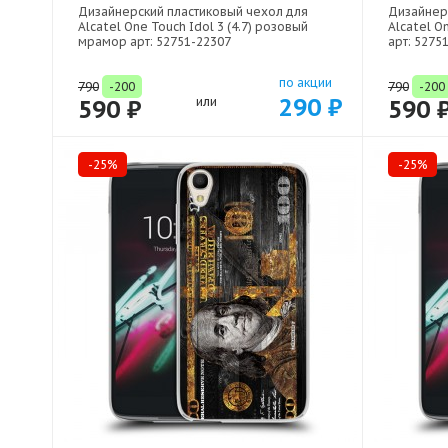
Дизайнерский пластиковый чехол для
Дизайнер
Alcatel One Touch Idol 3 (4.7) розовый
Alcatel On
мрамор арт: 52751-22307
арт: 5275
по акции
790
-200
790
-200
290 ₽
590 ₽
или
590 
-25%
-25%