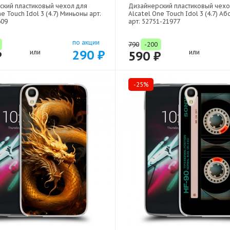
ский пластиковый чехол для
Дизайнерский пластиковый чехо
e Touch Idol 3 (4.7) Миньоны арт:
Alcatel One Touch Idol 3 (4.7) А
609
арт: 52751-21977
по акции
790
-200
290 ₽
₽
или
590 ₽
или
-25%