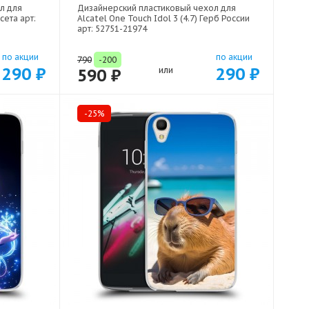
л для
Дизайнерский пластиковый чехол для
сета арт:
Alcatel One Touch Idol 3 (4.7) Герб России
арт: 52751-21974
по акции
по акции
790
-200
290 ₽
290 ₽
590 ₽
или
-25%