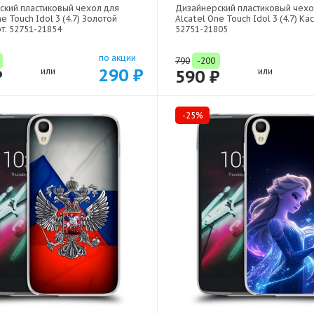
ский пластиковый чехол для
Дизайнерский пластиковый чехо
e Touch Idol 3 (4.7) Золотой
Alcatel One Touch Idol 3 (4.7) Кас
т: 52751-21854
52751-21805
по акции
790
-200
290 ₽
₽
или
590 ₽
или
-25%