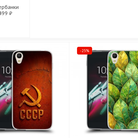
ербанки
499 ₽
-25%