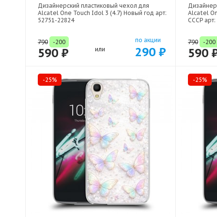
Дизайнерский пластиковый чехол для
Дизайнер
Alcatel One Touch Idol 3 (4.7) Новый год арт:
Alcatel On
52751-22824
СССР арт:
по акции
790
-200
790
-200
290 ₽
590 ₽
или
590 
-25%
-25%