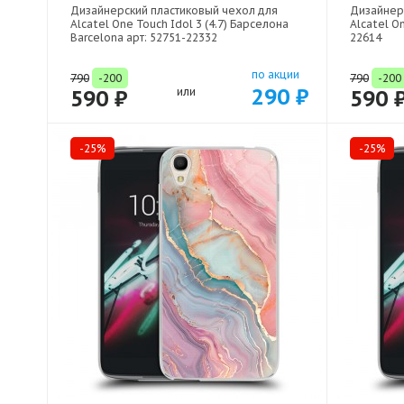
Дизайнерский пластиковый чехол для
Дизайнер
Alcatel One Touch Idol 3 (4.7) Барселона
Alcatel On
Barcelona арт: 52751-22332
22614
по акции
790
-200
790
-200
290 ₽
590 ₽
или
590 
-25%
-25%