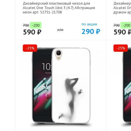
Дизайнерский пластиковый чехол для
Дизайнер
Alcatel One Touch Idol 3 (4.7) Абстракция
Alcatel On
неон арт: 52751-21708
дракон ар
по акции
790
-200
790
-200
290 ₽
590 ₽
или
590 
-25%
-25%