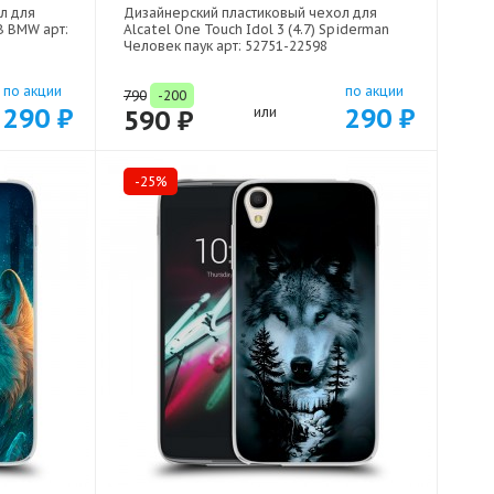
л для
Дизайнерский пластиковый чехол для
МВ BMW арт:
Alcatel One Touch Idol 3 (4.7) Spiderman
Человек паук арт: 52751-22598
по акции
по акции
790
-200
290 ₽
290 ₽
590 ₽
или
-25%