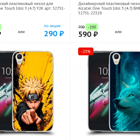
ский пластиковый чехол для
Дизайнерский пластиковый чехо
e Touch Idol 3 (4.7) Y2K арт: 52751-
Alcatel One Touch Idol 3 (4.7) Б
52751-22329
по акции
790
-200
290 ₽
₽
или
590 ₽
или
-25%