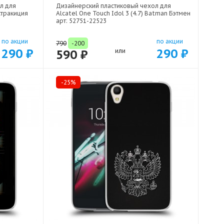
л для
Дизайнерский пластиковый чехол для
бстракиция
Alcatel One Touch Idol 3 (4.7) Batman Бэтмен
арт: 52751-22523
по акции
по акции
790
-200
290 ₽
290 ₽
590 ₽
или
-25%