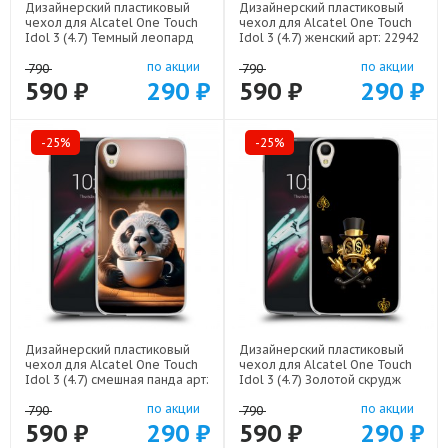
Дизайнерский пластиковый
Дизайнерский пластиковый
чехол для Alcatel One Touch
чехол для Alcatel One Touch
Idol 3 (4.7) Темный леопард
Idol 3 (4.7) женский арт: 22942
арт: 21499
по акции
по акции
790
790
590 ₽
290 ₽
590 ₽
290 ₽
-25%
-25%
Дизайнерский пластиковый
Дизайнерский пластиковый
чехол для Alcatel One Touch
чехол для Alcatel One Touch
Idol 3 (4.7) смешная панда арт:
Idol 3 (4.7) Золотой скрудж
22591
макдак арт: 21941
по акции
по акции
790
790
590 ₽
290 ₽
590 ₽
290 ₽