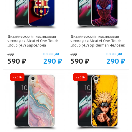
Дизайнерский пластиковый
Дизайнерский пластиковый
чехол для Alcatel One Touch
чехол для Alcatel One Touch
Idol 3 (4.7) Барселона
Idol 3 (4.7) Spiderman Человек
Barcelona арт: 52751-22332
паук арт: 52751-22598
по акции
по акции
790
790
590 ₽
290 ₽
590 ₽
290 ₽
-25%
-25%