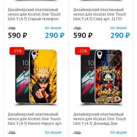
Дизайнерский пластиковый
Дизайнерский пластиковый
чехол для Alcatel One Touch
чехол для Alcatel One Touch
Idol 3 (4.7) Старый телефон
Idol 3 (4.7) Сова арт: 21735
арт: 21800
по акции
по акции
790
790
590 ₽
290 ₽
590 ₽
290 ₽
-25%
-25%
Дизайнерский пластиковый
Дизайнерский пластиковый
чехол для Alcatel One Touch
чехол для Alcatel One Touch
Idol 3 (4.7) Naruto Наруто арт:
Idol 3 (4.7) Дональд Дак
22513
Деньги арт: 22137
по акции
по акции
790
790