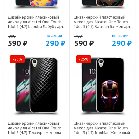
Дизайнерский пластиковый
Дизайнерский пластиковый
чехол для Alcatel One Touch
чехол для Alcatel One Touch
Idol 3 (4.7) Labubu Лабубу арт:
Idol 3 (4.7) Batman Бэтмен арт:
22595
22523
по акции
по акции
790
790
590 ₽
290 ₽
590 ₽
290 ₽
-25%
-25%
Дизайнерский пластиковый
Дизайнерский пластиковый
чехол для Alcatel One Touch
чехол для Alcatel One Touch
Idol 3 (4.7) Текстура металла
Idol 3 (4.7) IronMan Железный
арт: 21936
человек арт: 22578