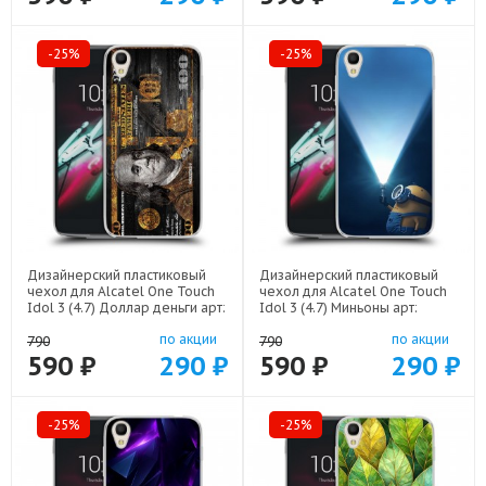
-25%
-25%
Дизайнерский пластиковый
Дизайнерский пластиковый
чехол для Alcatel One Touch
чехол для Alcatel One Touch
Idol 3 (4.7) Доллар деньги арт:
Idol 3 (4.7) Миньоны арт:
52751-22562
52751-22609
по акции
по акции
790
790
590 ₽
290 ₽
590 ₽
290 ₽
-25%
-25%