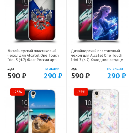
Дизайнерский пластиковый
Дизайнерский пластиковый
чехол для Alcatel One Touch
чехол для Alcatel One Touch
Idol 3 (4.7) Флаг России арт:
Idol 3 (4.7) Холодное сердце
52751-22530
Frozen арт: 52751-22522
по акции
по акции
790
790
590 ₽
290 ₽
590 ₽
290 ₽
-25%
-25%