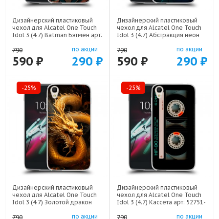
Дизайнерский пластиковый
Дизайнерский пластиковый
чехол для Alcatel One Touch
чехол для Alcatel One Touch
Idol 3 (4.7) Batman Бэтмен арт:
Idol 3 (4.7) Абстракция неон
52751-22523
арт: 52751-21708
по акции
по акции
790
790
590 ₽
290 ₽
590 ₽
290 ₽
-25%
-25%
Дизайнерский пластиковый
Дизайнерский пластиковый
чехол для Alcatel One Touch
чехол для Alcatel One Touch
Idol 3 (4.7) Золотой дракон
Idol 3 (4.7) Кассета арт: 52751-
арт: 52751-21854
21805
по акции
по акции
790
790