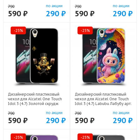
арт: 52751-21499
арт: 52751-22607
по акции
по акции
790
790
590 ₽
290 ₽
590 ₽
290 ₽
-25%
-25%
Дизайнерский пластиковый
Дизайнерский пластиковый
чехол для Alcatel One Touch
чехол для Alcatel One Touch
Idol 3 (4.7) Золотой скрудж
Idol 3 (4.7) Labubu Лабубу арт:
макдак арт: 52751-21941
52751-22595
по акции
по акции
790
790
590 ₽
290 ₽
590 ₽
290 ₽
-25%
-25%