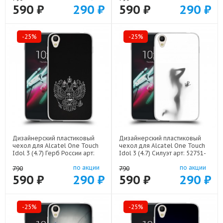
590 ₽
290 ₽
590 ₽
290 ₽
-25%
-25%
Дизайнерский пластиковый
Дизайнерский пластиковый
чехол для Alcatel One Touch
чехол для Alcatel One Touch
Idol 3 (4.7) Герб России арт:
Idol 3 (4.7) Силуэт арт: 52751-
52751-21974
21942
по акции
по акции
790
790
590 ₽
290 ₽
590 ₽
290 ₽
-25%
-25%