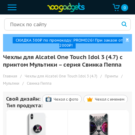
0
✖
СКИДКА 300₽ по промокоду: PROMO26! При заказе от
2000₽!
Чехлы для Alcatel One Touch Idol 3 (4.7) с
принтом Мультики – cерия Свинка Пеппа
Главная
/
Чехлы для Alcatel One Touch Idol 3 (4.7)
/
Принты
/
Мультики
/
Свинка Пеппа
Свой дизайн:
Чехол c фото
Чехол c именем
Тип продукта: