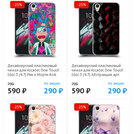
-25%
-25%
Дизайнерский пластиковый
Дизайнерский пластиковый
чехол для Alcatel One Touch
чехол для Alcatel One Touch
Idol 3 (4.7) Рик и Морти Rick
Idol 3 (4.7) Абстракция арт:
Morty арт: 52751-22316
52751-21830
по акции
по акции
790
790
590 ₽
290 ₽
590 ₽
290 ₽
-25%
-25%