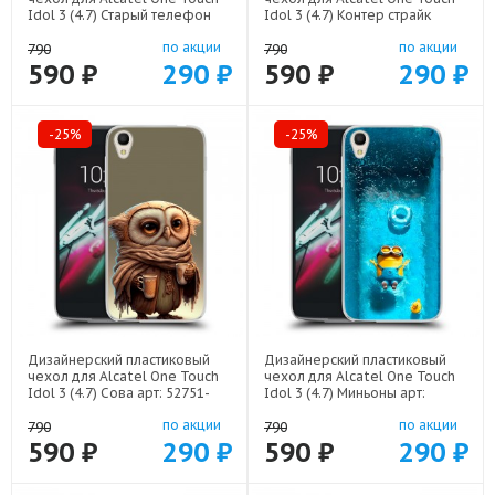
Idol 3 (4.7) Старый телефон
Idol 3 (4.7) Контер страйк
арт: 52751-21800
Counter strike арт: 52751-
по акции
по акции
22285
790
790
590 ₽
290 ₽
590 ₽
290 ₽
-25%
-25%
Дизайнерский пластиковый
Дизайнерский пластиковый
чехол для Alcatel One Touch
чехол для Alcatel One Touch
Idol 3 (4.7) Сова арт: 52751-
Idol 3 (4.7) Миньоны арт:
21735
52751-22528
по акции
по акции
790
790
590 ₽
290 ₽
590 ₽
290 ₽