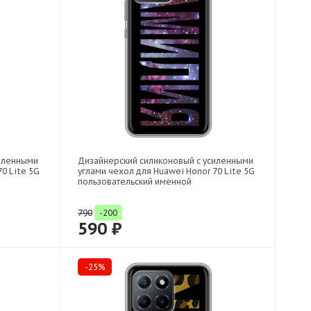
силенными
Дизайнерский силиконовый с усиленными
0 Lite 5G
углами чехол для Huawei Honor 70 Lite 5G
пользовательский именной
790
-200
590 ₽
-25%