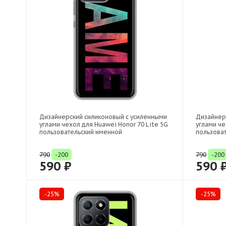
Дизайнерский силиконовый с усиленными
Дизайнер
углами чехол для Huawei Honor 70 Lite 5G
углами че
пользовательский именной
пользова
790
-200
790
-200
590 ₽
590 
-25%
-25%