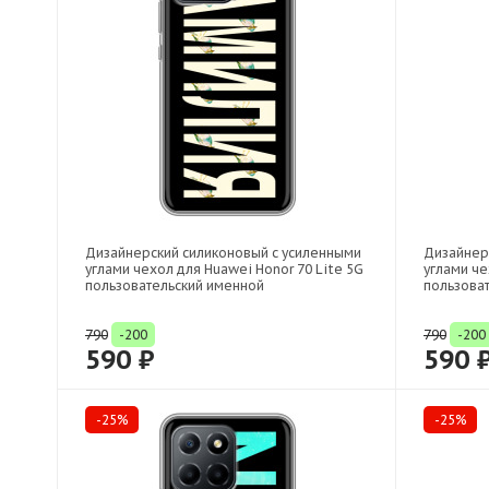
Дизайнерский силиконовый с усиленными
Дизайнер
углами чехол для Huawei Honor 70 Lite 5G
углами че
пользовательский именной
пользова
790
-200
790
-200
590 ₽
590 
-25%
-25%