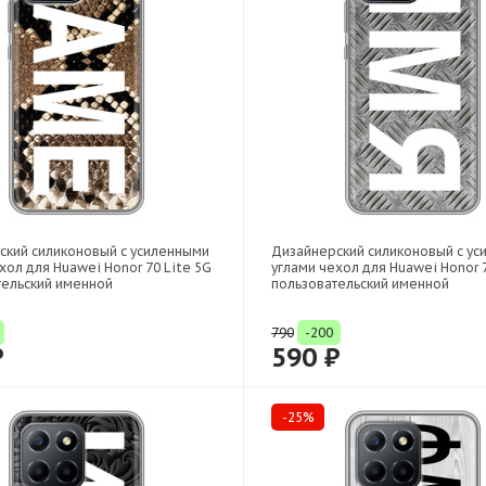
ский силиконовый с усиленными
Дизайнерский силиконовый с у
хол для Huawei Honor 70 Lite 5G
углами чехол для Huawei Honor 7
тельский именной
пользовательский именной
790
-200
₽
590 ₽
-25%