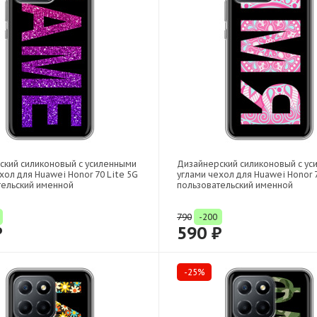
ский силиконовый с усиленными
Дизайнерский силиконовый с у
хол для Huawei Honor 70 Lite 5G
углами чехол для Huawei Honor 7
тельский именной
пользовательский именной
790
-200
₽
590 ₽
-25%