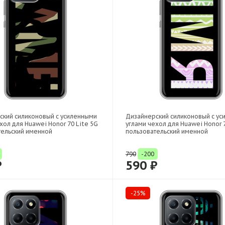
ский силиконовый с усиленными
Дизайнерский силиконовый с у
хол для Huawei Honor 70 Lite 5G
углами чехол для Huawei Honor 7
тельский именной
пользовательский именной
790
-200
₽
590 ₽
-25%