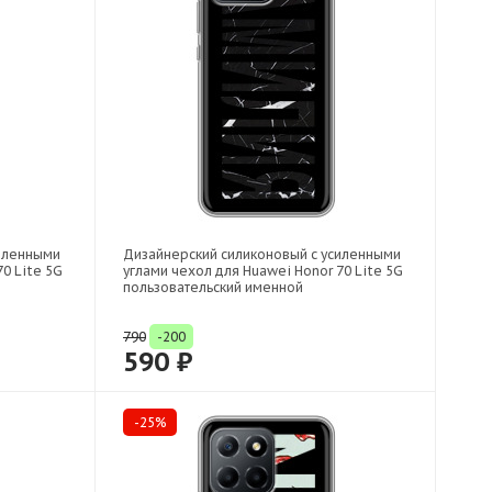
силенными
Дизайнерский силиконовый с усиленными
0 Lite 5G
углами чехол для Huawei Honor 70 Lite 5G
пользовательский именной
790
-200
590 ₽
-25%