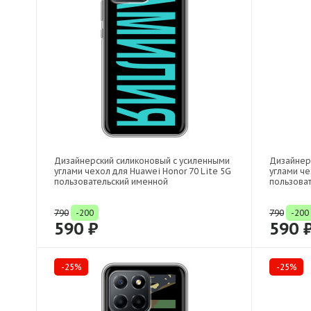
Дизайнерский силиконовый с усиленными
Дизайнер
углами чехол для Huawei Honor 70 Lite 5G
углами че
пользовательский именной
пользова
790
-200
790
-200
590 ₽
590 
-25%
-25%