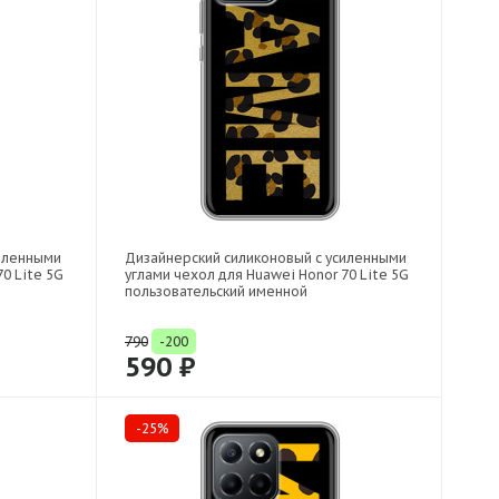
силенными
Дизайнерский силиконовый с усиленными
0 Lite 5G
углами чехол для Huawei Honor 70 Lite 5G
пользовательский именной
790
-200
590 ₽
-25%