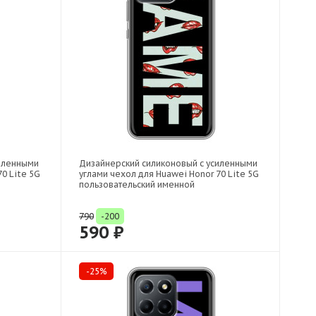
силенными
Дизайнерский силиконовый с усиленными
0 Lite 5G
углами чехол для Huawei Honor 70 Lite 5G
пользовательский именной
790
-200
590 ₽
-25%