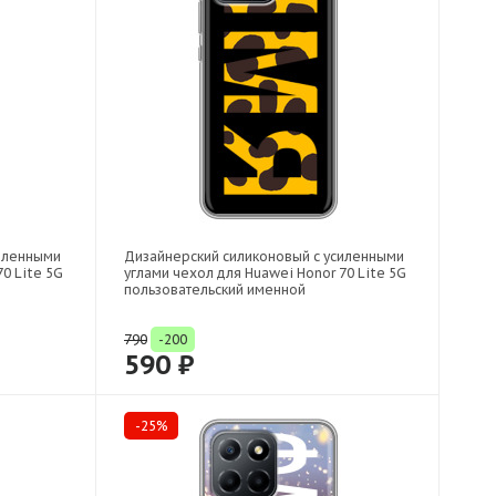
силенными
Дизайнерский силиконовый с усиленными
0 Lite 5G
углами чехол для Huawei Honor 70 Lite 5G
пользовательский именной
790
-200
590 ₽
-25%