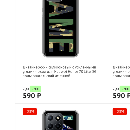
Дизайнерский силиконовый с усиленными
Дизайнер
углами чехол для Huawei Honor 70 Lite 5G
углами че
пользовательский именной
пользова
790
-200
790
-200
590 ₽
590 
-25%
-25%