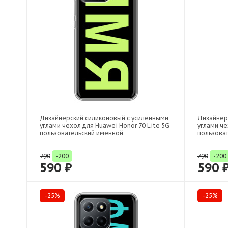
Дизайнерский силиконовый с усиленными
Дизайнер
углами чехол для Huawei Honor 70 Lite 5G
углами че
пользовательский именной
пользова
790
-200
790
-200
590 ₽
590 
-25%
-25%