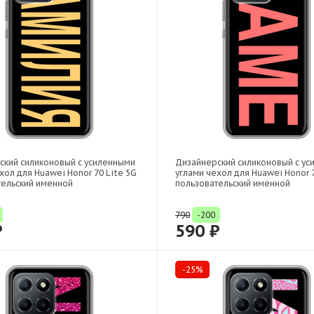
ский силиконовый с усиленными
Дизайнерский силиконовый с у
хол для Huawei Honor 70 Lite 5G
углами чехол для Huawei Honor 7
тельский именной
пользовательский именной
790
-200
₽
590 ₽
-25%