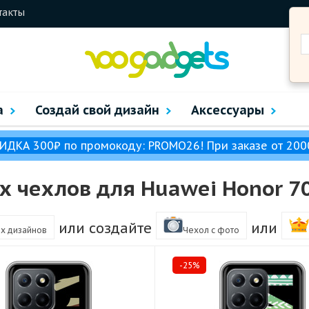
такты
а
Создай свой дизайн
Аксессуары
ИДКА 300₽ по промокоду: PROMO26! При заказе от 200
 чехлов для Huawei Honor 70
или создайте
или
ых дизайнов
Чехол c фото
-25%