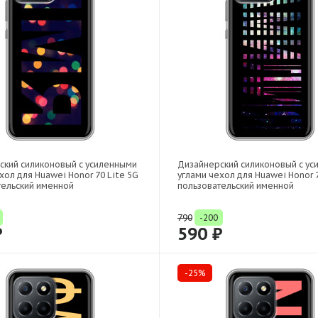
ский силиконовый с усиленными
Дизайнерский силиконовый с у
хол для Huawei Honor 70 Lite 5G
углами чехол для Huawei Honor 7
тельский именной
пользовательский именной
790
-200
₽
590 ₽
-25%