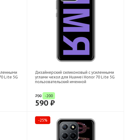
силенными
Дизайнерский силиконовый с усиленными
0 Lite 5G
углами чехол для Huawei Honor 70 Lite 5G
пользовательский именной
790
-200
590 ₽
-25%