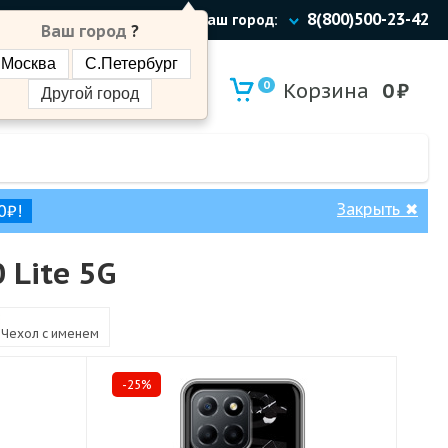
8(800)500-23-42
Ваш город:
Ваш город
?
Москва
С.Петербург
0
Корзина
0
₽
Другой город
Закрыть
✖
0₽!
 Lite 5G
Чехол c именем
-25%