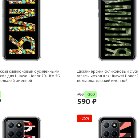
ский силиконовый с усиленными
Дизайнерский силиконовый с у
хол для Huawei Honor 70 Lite 5G
углами чехол для Huawei Honor 7
тельский именной
пользовательский именной
790
-200
₽
590 ₽
-25%