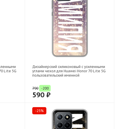
силенными
Дизайнерский силиконовый с усиленными
0 Lite 5G
углами чехол для Huawei Honor 70 Lite 5G
пользовательский именной
790
-200
590 ₽
-25%