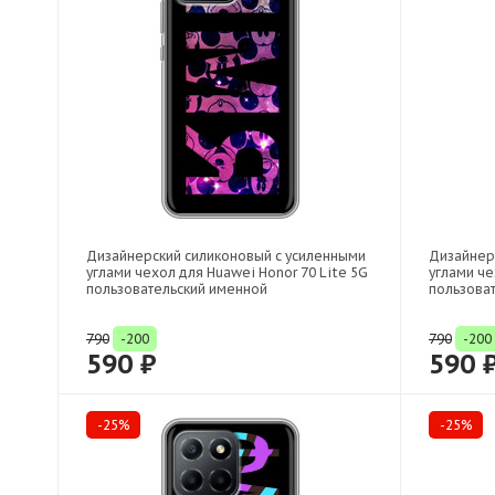
Дизайнерский силиконовый с усиленными
Дизайнер
углами чехол для Huawei Honor 70 Lite 5G
углами че
пользовательский именной
пользова
790
-200
790
-200
590 ₽
590 
-25%
-25%