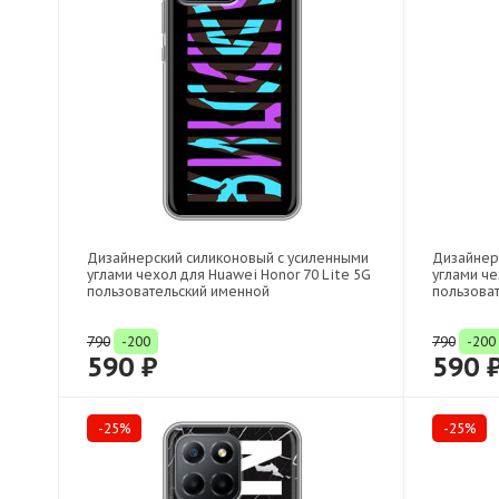
Дизайнерский силиконовый с усиленными
Дизайнер
углами чехол для Huawei Honor 70 Lite 5G
углами че
пользовательский именной
пользова
790
-200
790
-200
590 ₽
590 
-25%
-25%