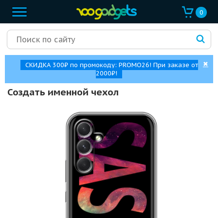
0
✖
СКИДКА 300₽ по промокоду: PROMO26! При заказе от
2000₽!
Создать именной чехол