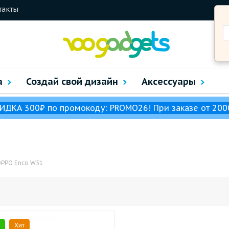
такты
а
Создай свой дизайн
Аксессуары
ИДКА 300₽ по промокоду: PROMO26! При заказе от 200
OPPO Enco W51
Хит