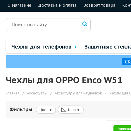
О магазине
Доставка и оплата
Возврат товара
Кон
Чехлы для телефонов
Защитные стекл
СК
Чехлы для OPPO Enco W51
Главная
/
Аксессуары
/
Аксессуары для наушников
/
Чехлы для 
◺
Фильтры
Цвет ▼
Цена ▼
Новинка