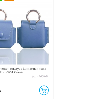
чехол текстура Винтажная кожа
 Enco W51 Синий
(арт:76044)
₽