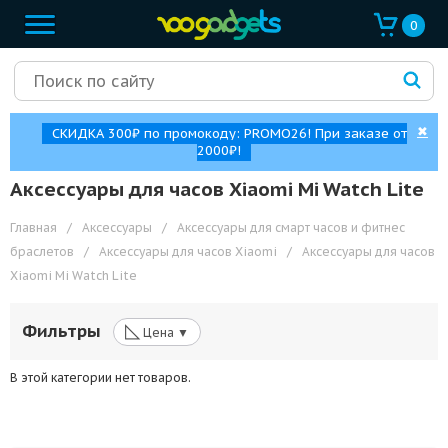
0
✖
СКИДКА 300₽ по промокоду: PROMO26! При заказе от
2000₽!
Аксессуары для часов Xiaomi Mi Watch Lite
Главная
/
Аксессуары
/
Аксессуары для смарт часов и фитнес
браслетов
/
Аксессуары для часов Xiaomi
/
Аксессуары для часов
Xiaomi Mi Watch Lite
◺
Фильтры
Цена ▼
В этой категории нет товаров.