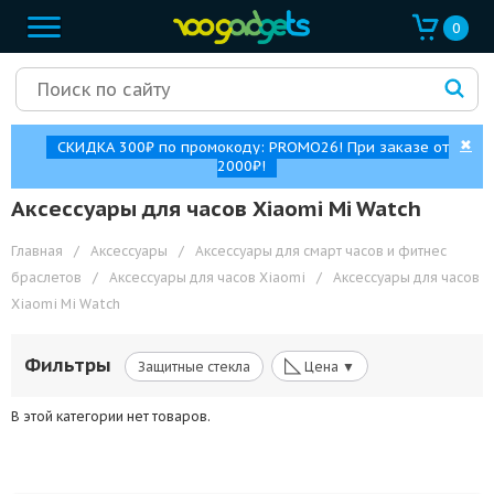
0
✖
СКИДКА 300₽ по промокоду: PROMO26! При заказе от
2000₽!
Аксессуары для часов Xiaomi Mi Watch
Главная
/
Аксессуары
/
Аксессуары для смарт часов и фитнес
браслетов
/
Аксессуары для часов Xiaomi
/
Аксессуары для часов
Xiaomi Mi Watch
◺
Фильтры
Защитные стекла
Цена ▼
В этой категории нет товаров.