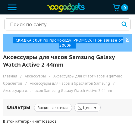
0
✖
СКИДКА 300₽ по промокоду: PROMO26! При заказе от
2000₽!
Аксессуары для часов Samsung Galaxy
Watch Active 2 44mm
Главная
/
Аксессуары
/
Аксессуары для смарт часов и фитнес
браслетов
/
Аксессуары для часов и браслетов Samsung
/
Аксессуары для часов Samsung Galaxy Watch Active 2 44mm
◺
Фильтры
Защитные стекла
Цена ▼
В этой категории нет товаров.