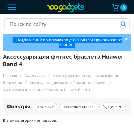
0
✖
СКИДКА 300₽ по промокоду: PROMO26! При заказе от
2000₽!
Аксессуары для фитнес браслета Huawei
Band 4
Главная
/
Аксессуары
/
Аксессуары для смарт часов и фитнес
браслетов
/
Аксессуары для часов и браслетов Huawei
/
Аксессуары для фитнес браслета Huawei Band 4
◺
Фильтры
Кожаные
Защитные стекла
Цена ▼
В этой категории нет товаров.